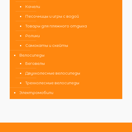
Качели
Песочницы и игры с водой
Товары для пляжного отдыха
Ролики
Самокаты и скейты
Велосипеды
Беговелы
Двухколесные велосипеды
Трехколесные велосипеды
Электромобили