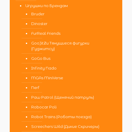
Игрушки по Брендам
Bruder
Dinoster
FurReal Friends
GooJitZu Тянущиеся фигурки
(Гуджитсу)
GoGo Bus
Infinity Nado
MGAs MiniVerse
Nerf
Paw Patrol (Щенячий патруль)
Robocar Poli
Robot Trains (Роботы поезда)
Screechers Wild (Дикие Скричеры)