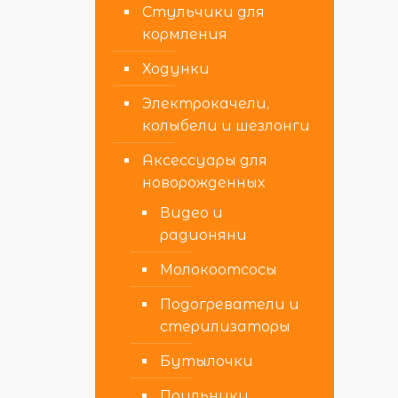
Стульчики для
кормления
Ходунки
Электрокачели,
колыбели и шезлонги
Аксессуары для
новорожденных
Видео и
радионяни
Молокоотсосы
Подогреватели и
стерилизаторы
Бутылочки
Поильники