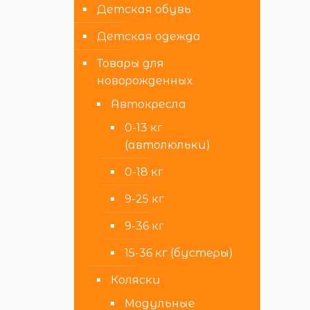
Детская обувь
Детская одежда
Товары для
новорожденных
Автокресла
0-13 кг
(автолюльки)
0-18 кг
9-25 кг
9-36 кг
15-36 кг (бустеры)
Коляски
Модульные