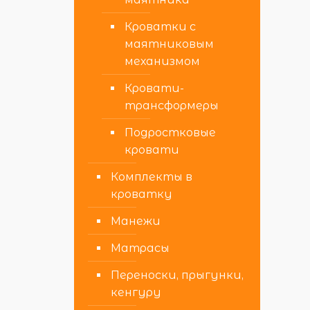
Кроватки с
маятниковым
механизмом
Кровати-
трансформеры
Подростковые
кровати
Комплекты в
кроватку
Манежи
Матрасы
Переноски, прыгунки,
кенгуру