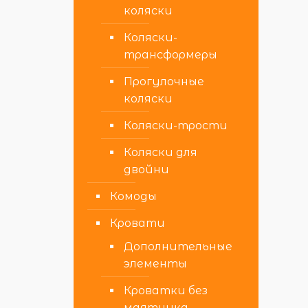
коляски
Коляски-
трансформеры
Прогулочные
коляски
Коляски-трости
Коляски для
двойни
Комоды
Кровати
Дополнительные
элементы
Кроватки без
маятника