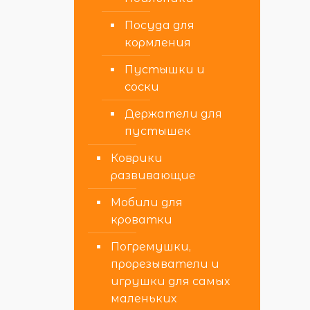
Посуда для
кормления
Пустышки и
соски
Держатели для
пустышек
Коврики
развивающие
Мобили для
кроватки
Погремушки,
прорезыватели и
игрушки для самых
маленьких