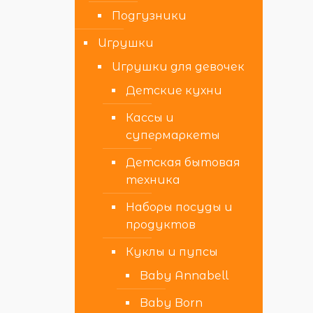
Подгузники
Игрушки
Игрушки для девочек
Детские кухни
Кассы и
супермаркеты
Детская бытовая
техника
Наборы посуды и
продуктов
Куклы и пупсы
Baby Annabell
Baby Born