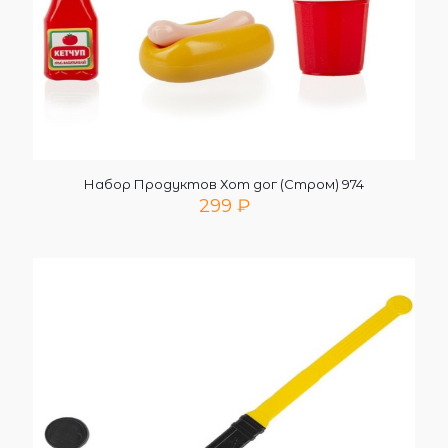
Набор Продуктов Хот дог (Стром) 974
299
₽