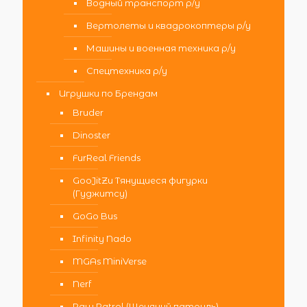
Водный транспорт р/у
Вертолеты и квадрокоптеры р/у
Машины и военная техника р/у
Спецтехника р/у
Игрушки по Брендам
Bruder
Dinoster
FurReal Friends
GooJitZu Тянущиеся фигурки
(Гуджитсу)
GoGo Bus
Infinity Nado
MGAs MiniVerse
Nerf
Paw Patrol (Щенячий патруль)