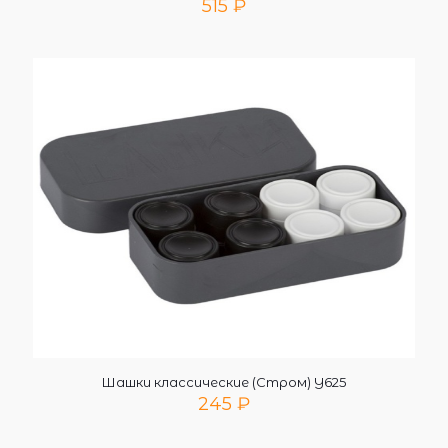
515
₽
Шашки классические (Стром) У625
245
₽