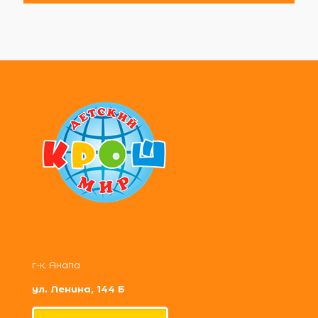
г-к. Анапа
ул. Ленина, 144 Б