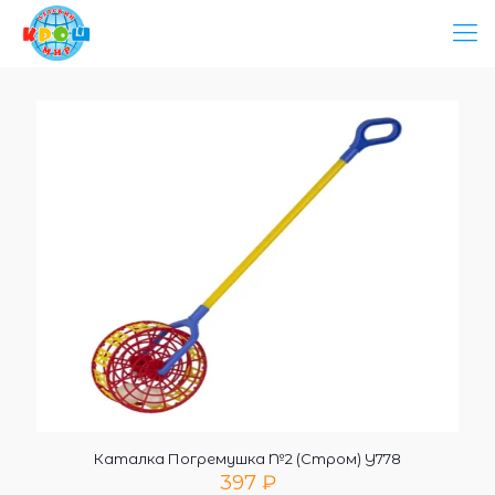
Каталка Погремушка №2 (Стром) У778
397
₽