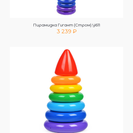
Пирамидка Гигант (Стром) У611
3 239
₽