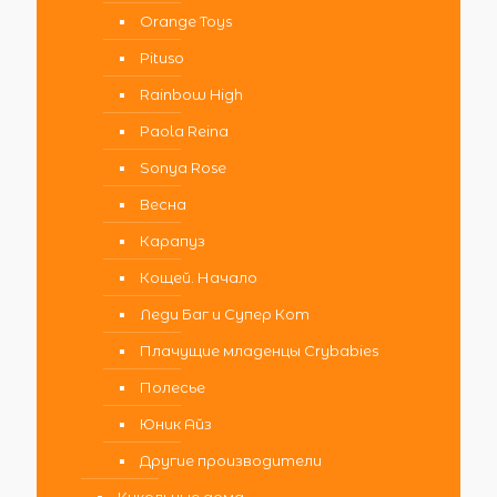
Orange Toys
Pituso
Rainbow High
Paola Reina
Sonya Rose
Весна
Карапуз
Кощей. Начало
Леди Баг и Супер Кот
Плачущие младенцы Crybabies
Полесье
Юник Айз
Другие производители