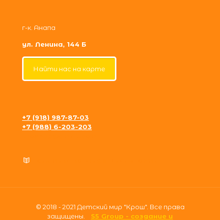
г-к. Анапа
ул. Ленина, 144 Б
Найти нас на карте
+7 (918) 987-87-03
+7 (988) 6-203-203
krosh09@gmail.com
Политика конфиденциальности
© 2018 - 2021 Детский мир "Крош". Все права
защищены.
S5 Group - создание и