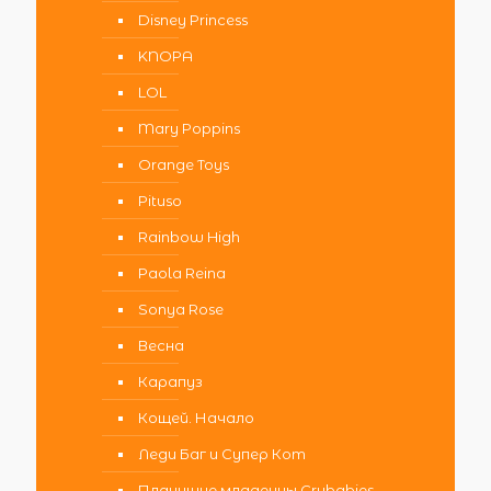
Disney Princess
KNOPA
LOL
Mary Poppins
Orange Toys
Pituso
Rainbow High
Paola Reina
Sonya Rose
Весна
Карапуз
Кощей. Начало
Леди Баг и Супер Кот
Плачущие младенцы Crybabies