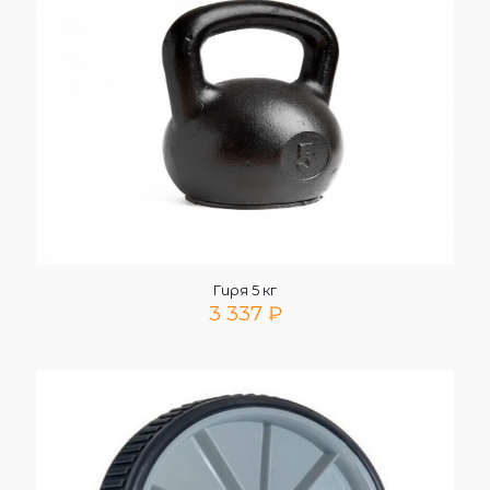
Гиря 5 кг
3 337
₽