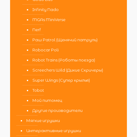
Infinity Nado
MGAs MiniVerse
Nerf
Paw Patrol (Щенячий патруль)
Robocar Poli
Robot Trains (Роботы поезда)
Screechers Wild (Дикие Скричеры)
Super Wings (Супер крылья)
Tobot
Мой питомец
Другие производители
Мягкие игрушки
Интерактивные игрушки