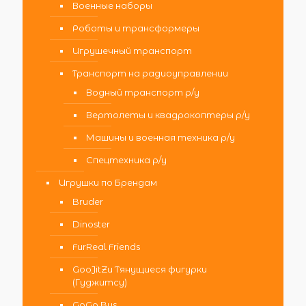
Военные наборы
Роботы и трансформеры
Игрушечный транспорт
Транспорт на радиоуправлении
Водный транспорт р/у
Вертолеты и квадрокоптеры р/у
Машины и военная техника р/у
Спецтехника р/у
Игрушки по Брендам
Bruder
Dinoster
FurReal Friends
GooJitZu Тянущиеся фигурки
(Гуджитсу)
GoGo Bus