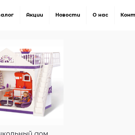
алог
Акции
Новости
О нас
Кон
укольный дом