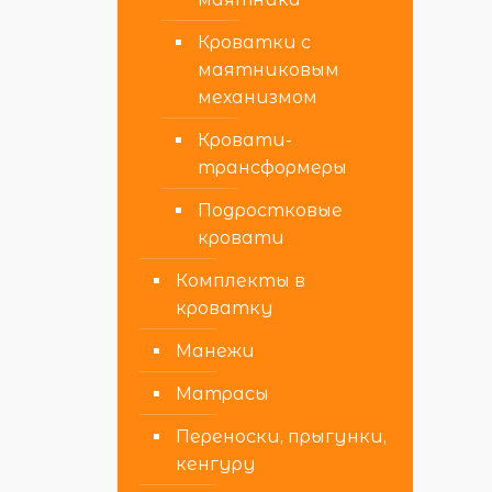
Кроватки с
маятниковым
механизмом
Кровати-
трансформеры
Подростковые
кровати
Комплекты в
кроватку
Манежи
Матрасы
Переноски, прыгунки,
кенгуру