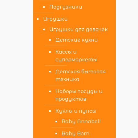
Подгузники
Игрушки
Игрушки для девочек
Детские кухни
Кассы и
супермаркеты
Детская бытовая
техника
Наборы посуды и
продуктов
Куклы и пупсы
Baby Annabell
Baby Born