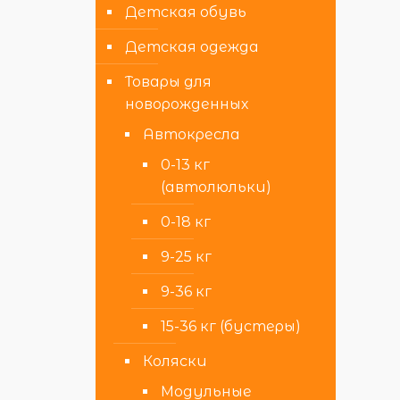
Детская обувь
Детская одежда
Товары для
новорожденных
Автокресла
0-13 кг
(автолюльки)
0-18 кг
9-25 кг
9-36 кг
15-36 кг (бустеры)
Коляски
Модульные