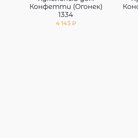
Конфетти (Огонек)
Кон
1334
4 143
₽