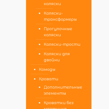
коляски
Коляски-
трансформеры
Прогулочные
коляски
Коляски-трости
Коляски для
двойни
Комоды
Кровати
Дополнительные
элементы
Кроватки без
маятника