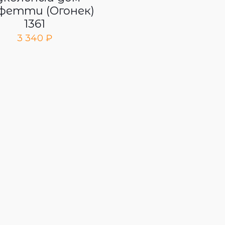
фетти (Огонек)
1361
3 340
₽