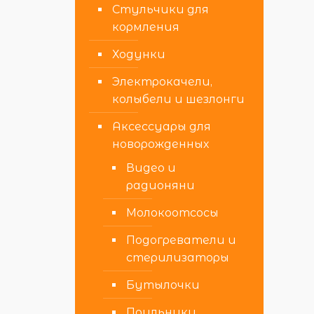
Стульчики для
кормления
Ходунки
Электрокачели,
колыбели и шезлонги
Аксессуары для
новорожденных
Видео и
радионяни
Молокоотсосы
Подогреватели и
стерилизаторы
Бутылочки
Поильники