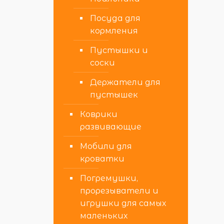
Посуда для
кормления
Пустышки и
соски
Держатели для
пустышек
Коврики
развивающие
Мобили для
кроватки
Погремушки,
прорезыватели и
игрушки для самых
маленьких