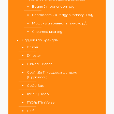
Водный транспорт р/у
Вертолеты и квадрокоптеры р/у
Машины и военная техника р/у
Спецтехника р/у
Игрушки по Брендам
Bruder
Dinoster
FurReal Friends
GooJitZu Тянущиеся фигурки
(Гуджитсу)
GoGo Bus
Infinity Nado
MGAs MiniVerse
Nerf