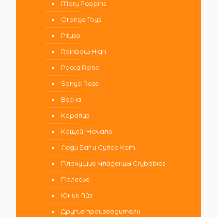
Mary Poppins
Orange Toys
Pituso
Rainbow High
Paola Reina
Sonya Rose
Весна
Карапуз
Кощей. Начало
Леди Баг и Супер Кот
Плачущие младенцы Crybabies
Полесье
Юник Айз
Другие производители