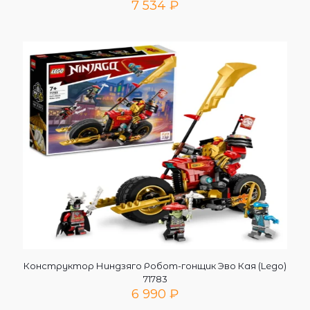
7 534
₽
Конструктор Ниндзяго Робот-гонщик Эво Кая (Lego)
71783
6 990
₽