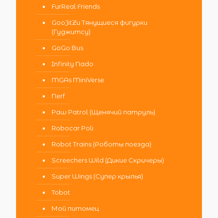
FurReal Friends
GooJitZu Тянущиеся фигурки
(Гуджитсу)
GoGo Bus
Infinity Nado
MGAs MiniVerse
Nerf
Paw Patrol (Щенячий патруль)
Robocar Poli
Robot Trains (Роботы поезда)
Screechers Wild (Дикие Скричеры)
Super Wings (Супер крылья)
Tobot
Мой питомец