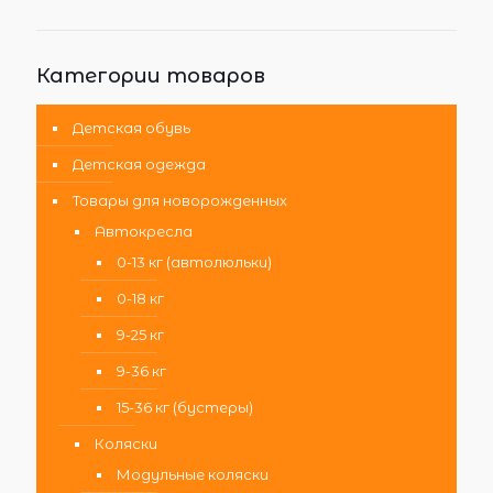
Категории товаров
Детская обувь
Детская одежда
Товары для новорожденных
Автокресла
0-13 кг (автолюльки)
0-18 кг
9-25 кг
9-36 кг
15-36 кг (бустеры)
Коляски
Модульные коляски