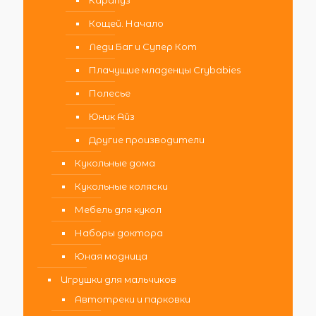
Карапуз
Кощей. Начало
Леди Баг и Супер Кот
Плачущие младенцы Crybabies
Полесье
Юник Айз
Другие производители
Кукольные дома
Кукольные коляски
Мебель для кукол
Наборы доктора
Юная модница
Игрушки для мальчиков
Автотреки и парковки