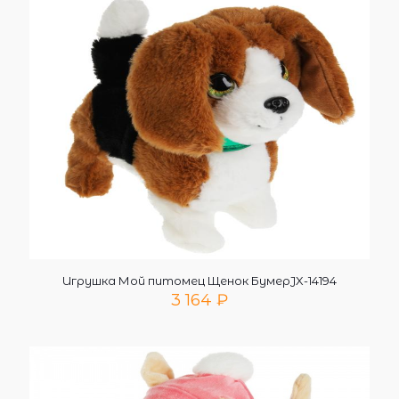
Игрушка Мой питомец Щенок БумерJX-14194
3 164
₽