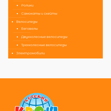
Ролики
Самокаты и скейты
Велосипеды
Беговелы
Двухколесные велосипеды
Трехколесные велосипеды
Электромобили