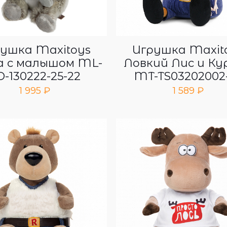
ушка Maxitoys
Игрушка Maxit
а с малышом ML-
Ловкий Лис и Ку
O-130222-25-22
MT-TS03202002
1 995
₽
1 589
₽