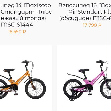
ипед 14 Maxiscoo
Велосипед 16 Max
e Стандарт Плюс
Air Standart Pl
анжевый топаз)
(обсидиан) MSC-
MSC-S1444
17 790
₽
16 550
₽