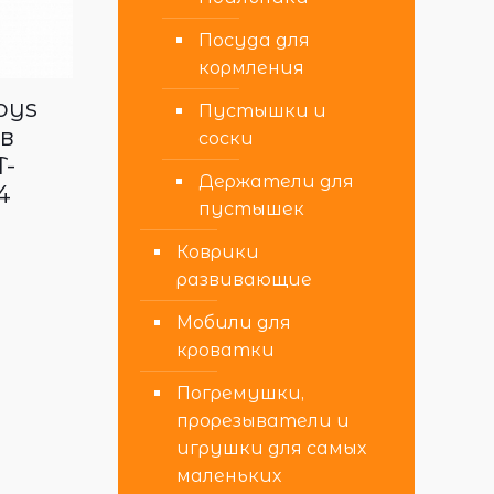
Посуда для
кормления
oys
Пустышки и
в
соски
-
Держатели для
4
пустышек
Коврики
развивающие
Мобили для
кроватки
Погремушки,
прорезыватели и
игрушки для самых
маленьких