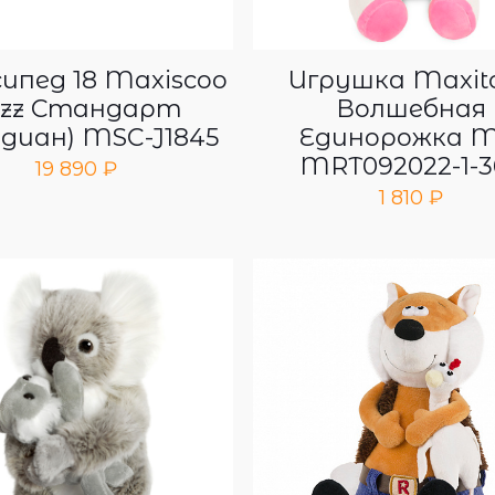
ипед 18 Maxiscoo
Игрушка Maxit
azz Стандарт
Волшебная
идиан) MSC-J1845
Единорожка M
MRT092022-1-3
19 890
₽
1 810
₽