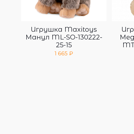
Игрушка Maxitoys
Игр
Манул ML-SO-130222-
Мед
25-15
MT
1 665
₽