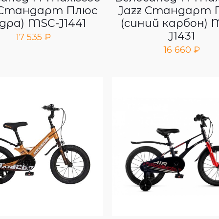
 Стандарт Плюс
Jazz Стандарт 
дра) MSC-J1441
(синий карбон) 
J1431
17 535
₽
16 660
₽