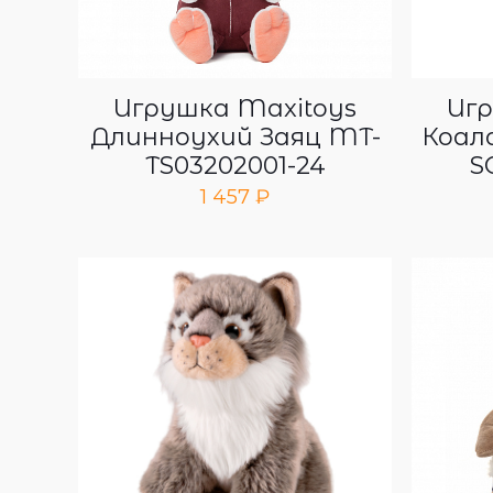
Игрушка Maxitoys
Игр
Длинноухий Заяц MT-
Коал
TS03202001-24
S
1 457
₽