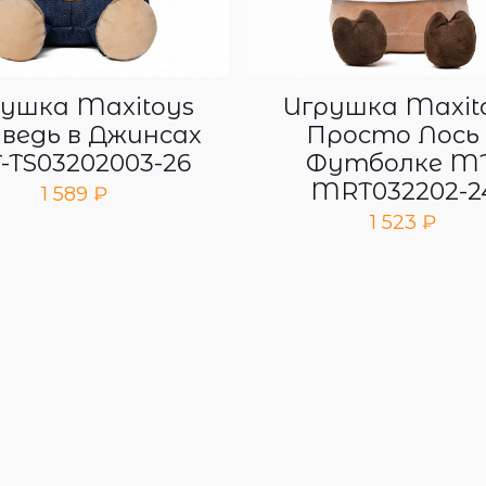
ушка Maxitoys
Игрушка Maxit
ведь в Джинсах
Просто Лось 
-TS03202003-26
Футболке MT
MRT032202-2
1 589
₽
1 523
₽