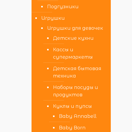
Подгузники
Игрушки
Игрушки для девочек
Детские кухни
Кассы и
супермаркеты
Детская бытовая
техника
Наборы посуды и
продуктов
Куклы и пупсы
Baby Annabell
Baby Born