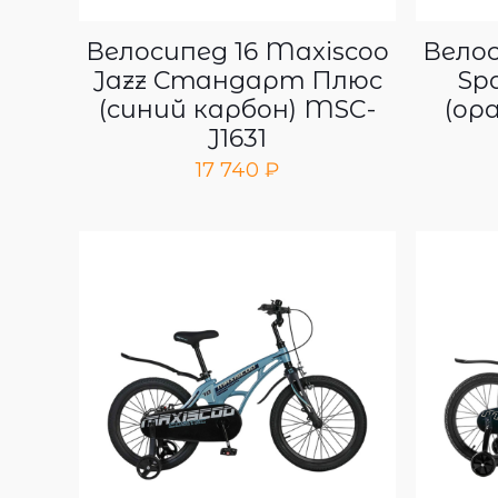
Велосипед 16 Maxiscoo
Велос
Jazz Стандарт Плюс
Sp
(синий карбон) MSC-
(ор
J1631
17 740
₽