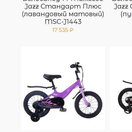
Jazz Стандарт Плюс
Jazz
(лавандовый матовый)
(пу
MSC-J1443
17 535
₽