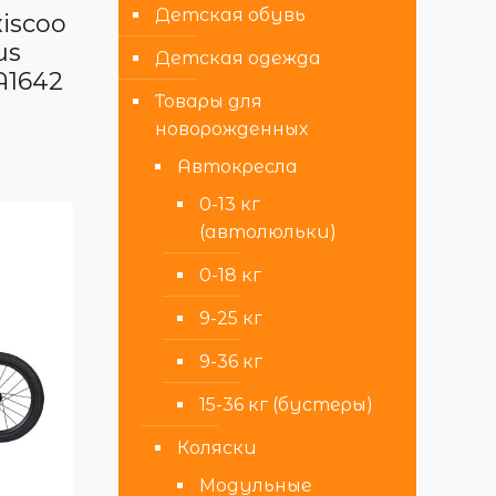
Детская обувь
iscoo
us
Детская одежда
A1642
Товары для
новорожденных
Автокресла
0-13 кг
(автолюльки)
0-18 кг
9-25 кг
9-36 кг
15-36 кг (бустеры)
Коляски
Модульные