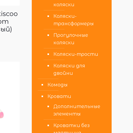
коляски
iscoo
Коляски-
рт
трансформеры
ый)
Прогулочные
коляски
Коляски-трости
Коляски для
двойни
Комоды
Кровати
Дополнительные
элементы
Кроватки без
маятника