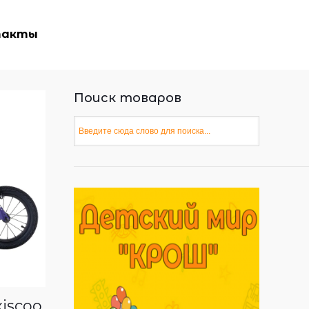
такты
Поиск товаров
iscoo