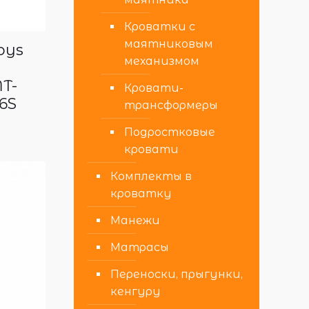
Кроватки с
маятниковым
oys
механизмом
T-
Кровати-
6S
трансформеры
Подростковые
кровати
Комплекты в
кроватку
Манежи
Матрасы
Переноски, прыгунки,
кенгуру