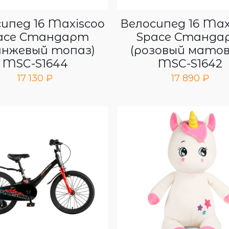
ипед 16 Maxiscoo
Велосипед 16 Max
ace Стандарт
Space Станда
анжевый топаз)
(розовый матов
MSC-S1644
MSC-S1642
17 130
₽
17 890
₽