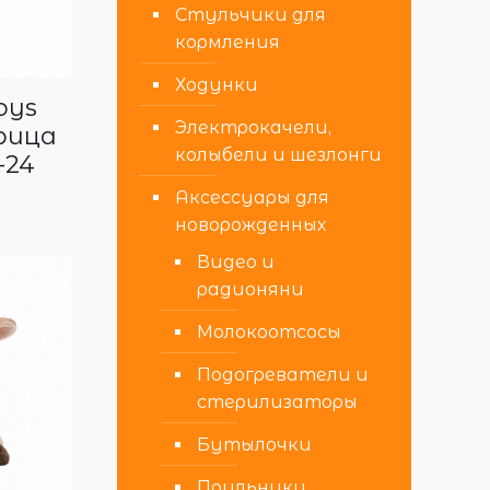
Стульчики для
кормления
Ходунки
oys
Электрокачели,
рица
колыбели и шезлонги
-24
Аксессуары для
новорожденных
Видео и
радионяни
Молокоотсосы
Подогреватели и
стерилизаторы
Бутылочки
Поильники