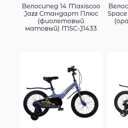
Велосипед 14 Maxiscoo
Велос
Jazz Стандарт Плюс
Spac
(фиолетовый
(ор
матовый) MSC-J1433