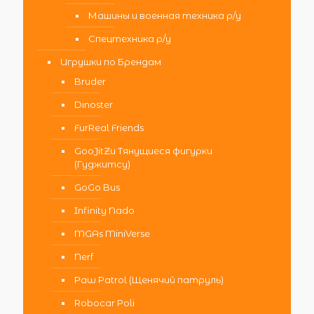
Машины и военная техника р/у
Спецтехника р/у
Игрушки по Брендам
Bruder
Dinoster
FurReal Friends
GooJitZu Тянущиеся фигурки
(Гуджитсу)
GoGo Bus
Infinity Nado
MGAs MiniVerse
Nerf
Paw Patrol (Щенячий патруль)
Robocar Poli