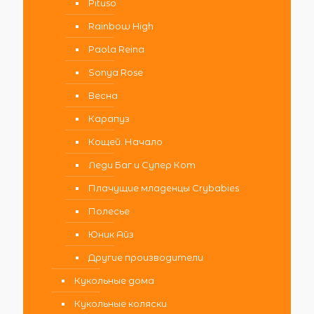
Pituso
Rainbow High
Paola Reina
Sonya Rose
Весна
Карапуз
Кощей. Начало
Леди Баг и Супер Кот
Плачущие младенцы Crybabies
Полесье
Юник Айз
Другие производители
Кукольные дома
Кукольные коляски