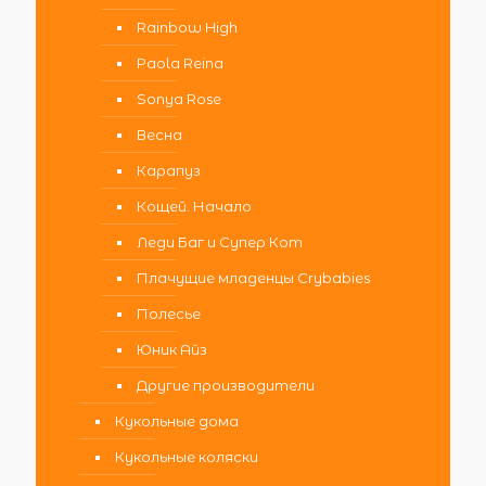
Rainbow High
Paola Reina
Sonya Rose
Весна
Карапуз
Кощей. Начало
Леди Баг и Супер Кот
Плачущие младенцы Crybabies
Полесье
Юник Айз
Другие производители
Кукольные дома
Кукольные коляски