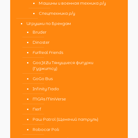
Машины и военная техника р/у
Спецтехника р/у
Игрушки по Брендам
Bruder
Dinoster
FurReal Friends
GooJitZu Тянущиеся фигурки
(Гуджитсу)
GoGo Bus
Infinity Nado
MGAs MiniVerse
Nerf
Paw Patrol (Щенячий патруль)
Robocar Poli