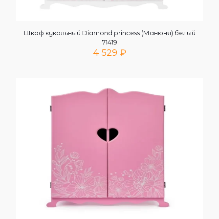
Шкаф кукольный Diamond princess (Манюня) белый
71419
4 529
₽