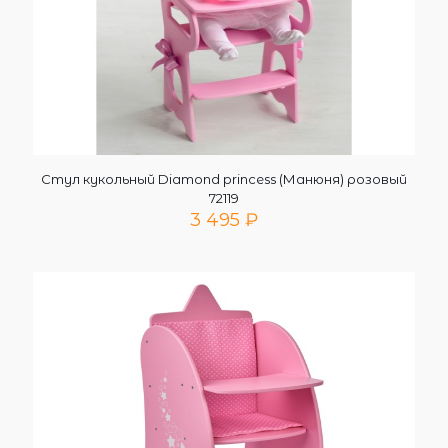
Стул кукольный Diamond princess (Манюня) розовый
72119
3 495
₽