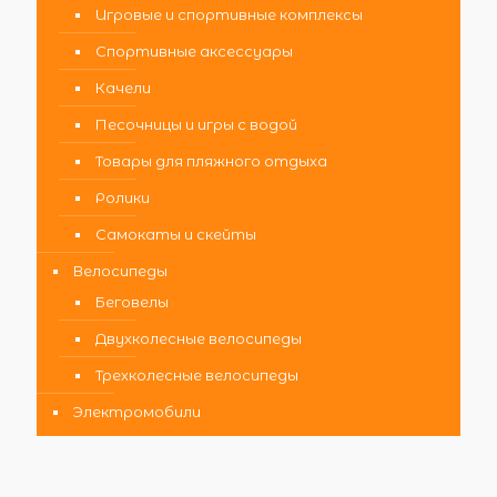
Игровые и спортивные комплексы
Спортивные аксессуары
Качели
Песочницы и игры с водой
Товары для пляжного отдыха
Ролики
Самокаты и скейты
Велосипеды
Беговелы
Двухколесные велосипеды
Трехколесные велосипеды
Электромобили