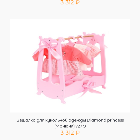
3 312
₽
Вешалка для кукольной одежды Diamond princess
(Манюня) 72719
3 312
₽