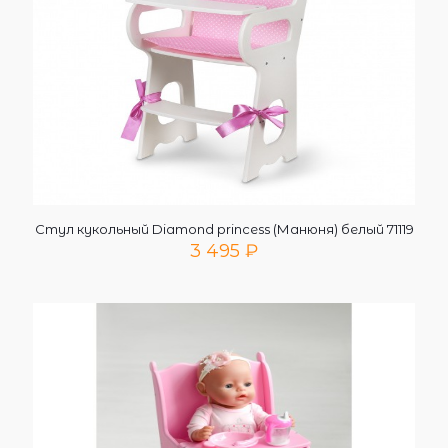
Стул кукольный Diamond princess (Манюня) белый 71119
3 495
₽