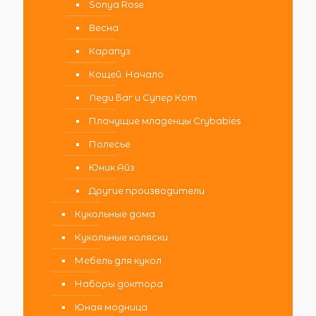
Sonya Rose
Весна
Карапуз
Кощей. Начало
Леди Баг и Супер Кот
Плачущие младенцы Crybabies
Полесье
Юник Айз
Другие производители
Кукольные дома
Кукольные коляски
Мебель для кукол
Наборы доктора
Юная модница