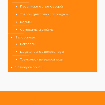
Песочницы и игры с водой
Товары для пляжного отдыха
Ролики
Самокаты и скейты
Велосипеды
Беговелы
Двухколесные велосипеды
Трехколесные велосипеды
Электромобили