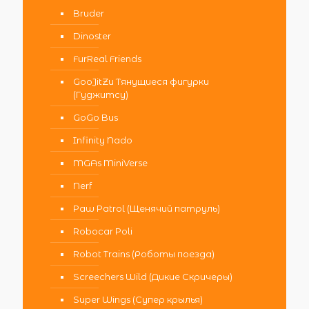
Bruder
Dinoster
FurReal Friends
GooJitZu Тянущиеся фигурки
(Гуджитсу)
GoGo Bus
Infinity Nado
MGAs MiniVerse
Nerf
Paw Patrol (Щенячий патруль)
Robocar Poli
Robot Trains (Роботы поезда)
Screechers Wild (Дикие Скричеры)
Super Wings (Супер крылья)