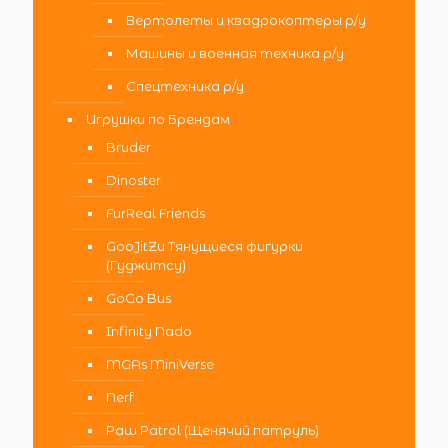
Вертолеты и квадрокоптеры р/у
Машины и военная техника р/у
Спецтехника р/у
Игрушки по Брендам
Bruder
Dinoster
FurReal Friends
GooJitZu Тянущиеся фигурки
(Гуджитсу)
GoGo Bus
Infinity Nado
MGAs MiniVerse
Nerf
Paw Patrol (Щенячий патруль)