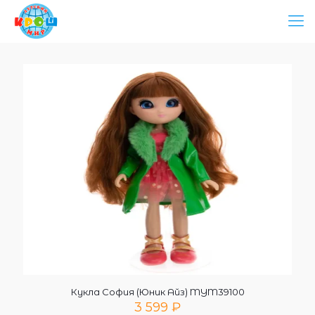
Кукла София (Юник Айз) MYM39100
3 599
₽