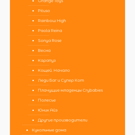
Orange Toys
Pituso
Rainbow High
Paola Reina
Sonya Rose
Весна
Карапуз
Кощей. Начало
Леди Баг и Супер Кот
Плачущие младенцы Crybabies
Полесье
Юник Айз
Другие производители
Кукольные дома