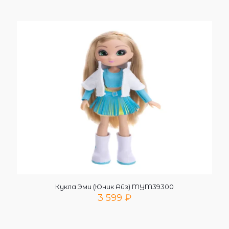
Кукла Эми (Юник Айз) MYM39300
3 599
₽