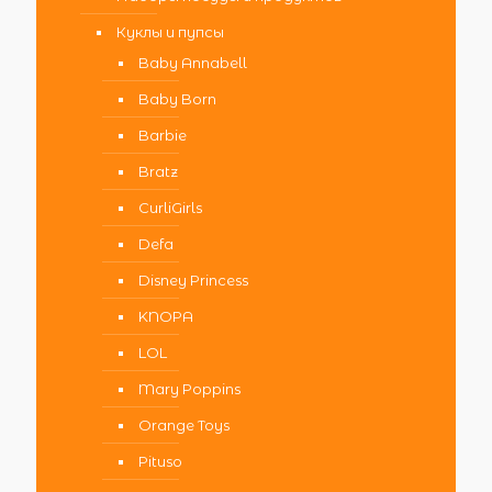
Куклы и пупсы
Baby Annabell
Baby Born
Barbie
Bratz
CurliGirls
Defa
Disney Princess
KNOPA
LOL
Mary Poppins
Orange Toys
Pituso