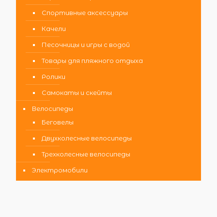
Спортивные аксессуары
Качели
Песочницы и игры с водой
Товары для пляжного отдыха
Ролики
Самокаты и скейты
Велосипеды
Беговелы
Двухколесные велосипеды
Трехколесные велосипеды
Электромобили