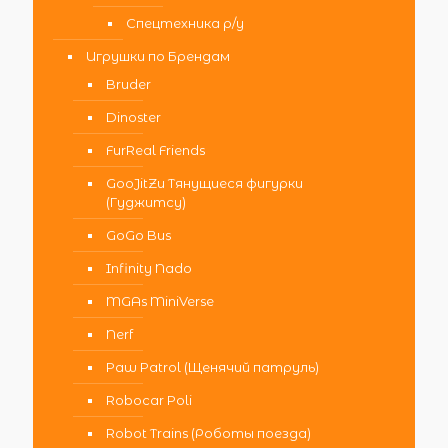
Спецтехника р/у
Игрушки по Брендам
Bruder
Dinoster
FurReal Friends
GooJitZu Тянущиеся фигурки
(Гуджитсу)
GoGo Bus
Infinity Nado
MGAs MiniVerse
Nerf
Paw Patrol (Щенячий патруль)
Robocar Poli
Robot Trains (Роботы поезда)