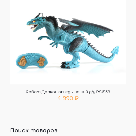
Робот Дракон огнедышащий р/у RS6158
4 990
₽
Поиск товаров