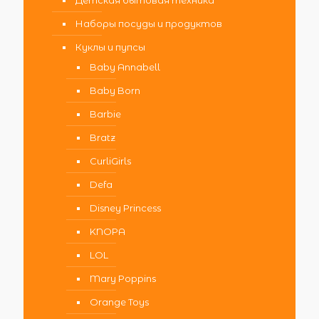
Детская бытовая техника
Наборы посуды и продуктов
Куклы и пупсы
Baby Annabell
Baby Born
Barbie
Bratz
CurliGirls
Defa
Disney Princess
KNOPA
LOL
Mary Poppins
Orange Toys