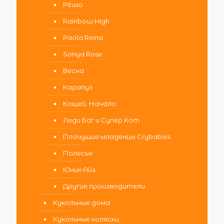
Pituso
Rainbow High
Paola Reina
Sonya Rose
Весна
Карапуз
Кощей. Начало
Леди Баг и Супер Кот
Плачущие младенцы Crybabies
Полесье
Юник Айз
Другие производители
Кукольные дома
Кукольные коляски