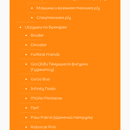
Машины и военная техника р/у
Спецтехника р/у
Игрушки по Брендам
Bruder
Dinoster
FurReal Friends
GooJitZu Тянущиеся фигурки
(Гуджитсу)
GoGo Bus
Infinity Nado
MGAs MiniVerse
Nerf
Paw Patrol (Щенячий патруль)
Robocar Poli