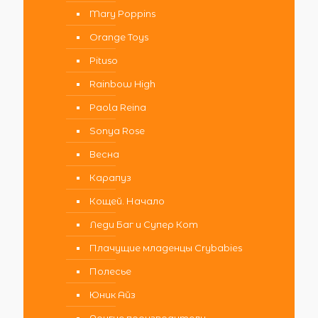
Mary Poppins
Orange Toys
Pituso
Rainbow High
Paola Reina
Sonya Rose
Весна
Карапуз
Кощей. Начало
Леди Баг и Супер Кот
Плачущие младенцы Crybabies
Полесье
Юник Айз