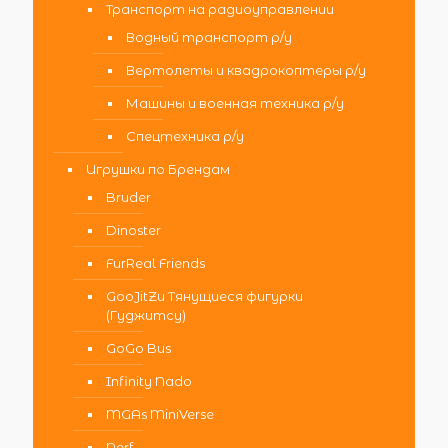
Транспорт на радиоуправлении
Водный транспорт р/у
Вертолеты и квадрокоптеры р/у
Машины и военная техника р/у
Спецтехника р/у
Игрушки по Брендам
Bruder
Dinoster
FurReal Friends
GooJitZu Тянущиеся фигурки
(Гуджитсу)
GoGo Bus
Infinity Nado
MGAs MiniVerse
Nerf