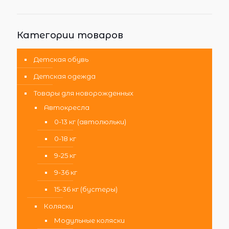
Категории товаров
Детская обувь
Детская одежда
Товары для новорожденных
Автокресла
0-13 кг (автолюльки)
0-18 кг
9-25 кг
9-36 кг
15-36 кг (бустеры)
Коляски
Модульные коляски