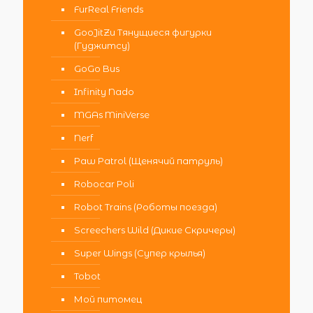
FurReal Friends
GooJitZu Тянущиеся фигурки
(Гуджитсу)
GoGo Bus
Infinity Nado
MGAs MiniVerse
Nerf
Paw Patrol (Щенячий патруль)
Robocar Poli
Robot Trains (Роботы поезда)
Screechers Wild (Дикие Скричеры)
Super Wings (Супер крылья)
Tobot
Мой питомец