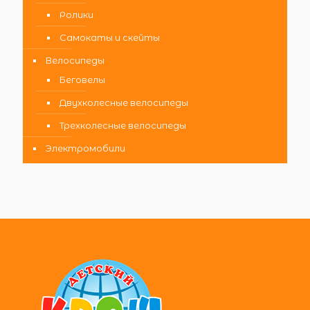
Ролики
Самокаты и скейты
Велосипеды
Беговелы
Двухколесные велосипеды
Трехколесные велосипеды
Электромобили