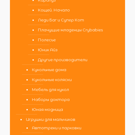
Карапуз
Кощей. Начало
Леди Баг и Супер Кот
Плачущие младенцы Crybabies
Полесье
Юник Айз
Другие производители
Кукольные дома
Кукольные коляски
Мебель для кукол
Наборы доктора
Юная модница
Игрушки для мальчиков
Автотреки и парковки