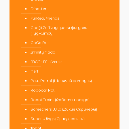
Dinoster
FurReal Friends
GooJitZu Тянущиеся фигурки
(Гуджитсу)
GoGo Bus
Infinity Nado
MGAs MiniVerse
Nerf
Paw Patrol (Щенячий патруль)
Robocar Poli
Robot Trains (Роботы поезда)
Screechers Wild (Дикие Скричеры)
Super Wings (Супер крылья)
Tobot