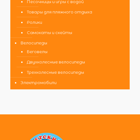
Песочницы и игры с водой
Товары для пляжного отдыха
Ролики
Самокаты и скейты
Велосипеды
Беговелы
Двухколесные велосипеды
Трехколесные велосипеды
Электромобили