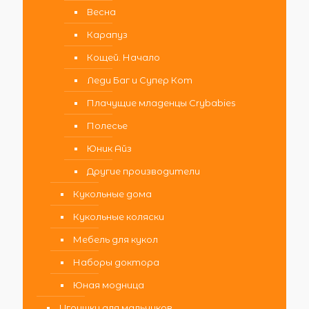
Весна
Карапуз
Кощей. Начало
Леди Баг и Супер Кот
Плачущие младенцы Crybabies
Полесье
Юник Айз
Другие производители
Кукольные дома
Кукольные коляски
Мебель для кукол
Наборы доктора
Юная модница
Игрушки для мальчиков