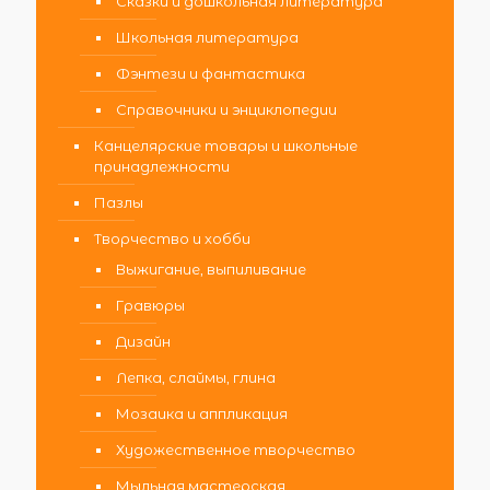
Сказки и дошкольная литература
Школьная литература
Фэнтези и фантастика
Справочники и энциклопедии
Канцелярские товары и школьные
принадлежности
Пазлы
Творчество и хобби
Выжигание, выпиливание
Гравюры
Дизайн
Лепка, слаймы, глина
Мозаика и аппликация
Художественное творчество
Мыльная мастерская