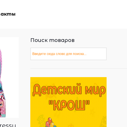
такты
Поиск товаров
ressy