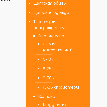
Детская обувь
Детская одежда
Товары для
новорожденных
Автокресла
0-13 кг
(автолюльки)
0-18 кг
9-25 кг
9-36 кг
15-36 кг (бустеры)
Коляски
Модульные