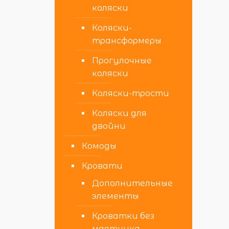
коляски
Коляски-
трансформеры
Прогулочные
коляски
Коляски-трости
Коляски для
двойни
Комоды
Кровати
Дополнительные
элементы
Кроватки без
маятника