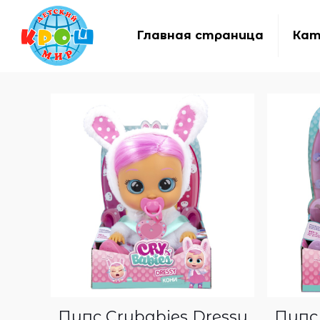
Главная страница
Кат
Пупс Crybabies Dressy
Пупс 