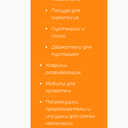
Посуда для
кормления
Пустышки и
соски
Держатели для
пустышек
Коврики
развивающие
Мобили для
кроватки
Погремушки,
прорезыватели и
игрушки для самых
маленьких