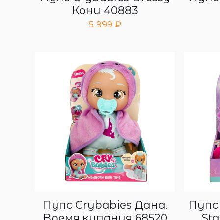
Кони 40883
5 999
₽
Пупс Crybabies Дана.
Пупс
Время купания 68520
Sta