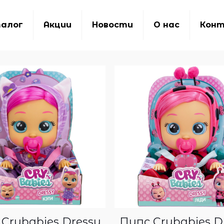
алог
Акции
Новости
О нас
Кон
Crybabies Dressy
Пупс Crybabies D