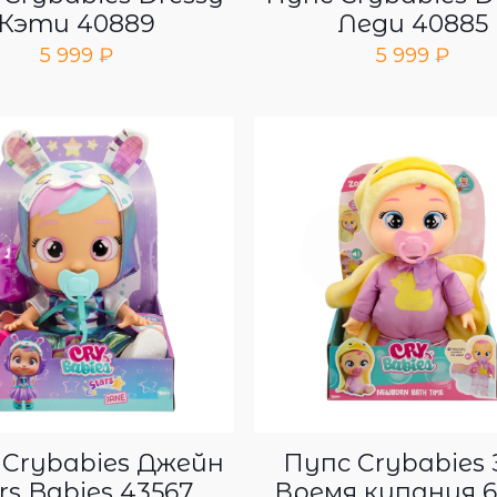
Кэти 40889
Леди 40885
5 999
₽
5 999
₽
 Crybabies Джейн
Пупс Crybabies 
rs Babies 43567
Время купания 6