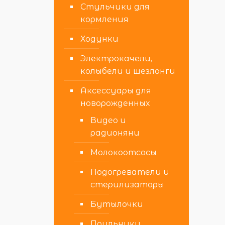
Стульчики для
кормления
Ходунки
Электрокачели,
колыбели и шезлонги
Аксессуары для
новорожденных
Видео и
радионяни
Молокоотсосы
Подогреватели и
стерилизаторы
Бутылочки
Поильники