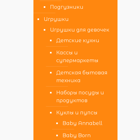
Подгузники
Игрушки
Игрушки для девочек
Детские кухни
Кассы и
супермаркеты
Детская бытовая
техника
Наборы посуды и
продуктов
Куклы и пупсы
Baby Annabell
Baby Born