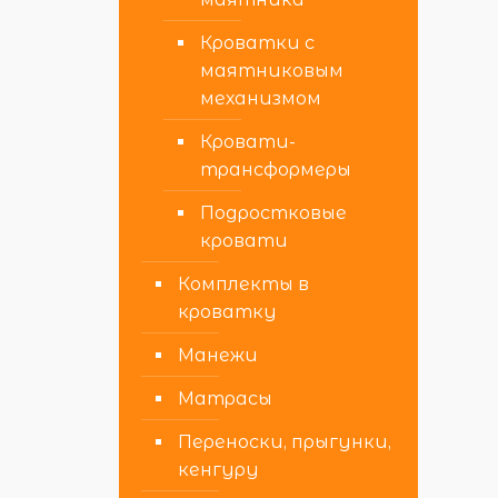
Кроватки с
маятниковым
механизмом
Кровати-
трансформеры
Подростковые
кровати
Комплекты в
кроватку
Манежи
Матрасы
Переноски, прыгунки,
кенгуру