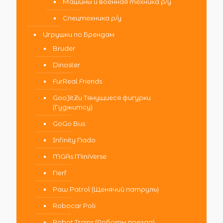
Машины и военная техника р/у
Спецтехника р/у
Игрушки по Брендам
Bruder
Dinoster
FurReal Friends
GooJitZu Тянущиеся фигурки
(Гуджитсу)
GoGo Bus
Infinity Nado
MGAs MiniVerse
Nerf
Paw Patrol (Щенячий патруль)
Robocar Poli
Robot Trains (Роботы поезда)