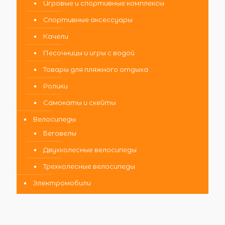
Игровые и спортивные комплексы
Спортивные аксессуары
Качели
Песочницы и игры с водой
Товары для пляжного отдыха
Ролики
Самокаты и скейты
Велосипеды
Беговелы
Двухколесные велосипеды
Трехколесные велосипеды
Электромобили