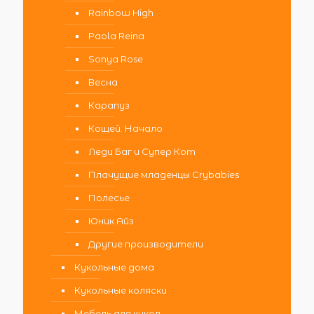
Rainbow High
Paola Reina
Sonya Rose
Весна
Карапуз
Кощей. Начало
Леди Баг и Супер Кот
Плачущие младенцы Crybabies
Полесье
Юник Айз
Другие производители
Кукольные дома
Кукольные коляски
Мебель для кукол