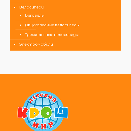
Велосипеды
Беговелы
Двухколесные велосипеды
Трехколесные велосипеды
Электромобили