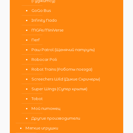
(Гуджитсу)
GoGo Bus
Infinity Nado
MGAs MiniVerse
Nerf
Paw Patrol (Щенячий патруль)
Robocar Poli
Robot Trains (Роботы поезда)
Screechers Wild (Дикие Скричеры)
Super Wings (Супер крылья)
Tobot
Мой питомец
Другие производители
Мягкие игрушки