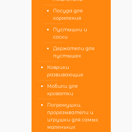
Посуда для
кормления
Пустышки и
соски
Держатели для
пустышек
Коврики
развивающие
Мобили для
кроватки
Погремушки,
прорезыватели и
игрушки для самых
маленьких