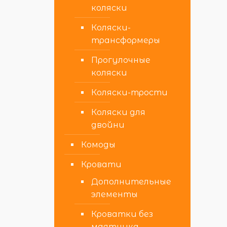
коляски
Коляски-
трансформеры
Прогулочные
коляски
Коляски-трости
Коляски для
двойни
Комоды
Кровати
Дополнительные
элементы
Кроватки без
маятника