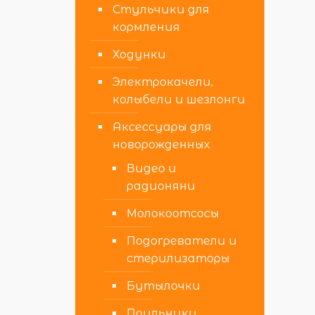
Стульчики для
кормления
Ходунки
Электрокачели,
колыбели и шезлонги
Аксессуары для
новорожденных
Видео и
радионяни
Молокоотсосы
Подогреватели и
стерилизаторы
Бутылочки
Поильники