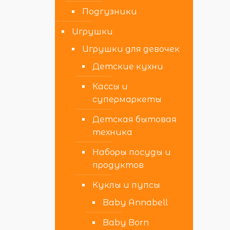
Подгузники
Игрушки
Игрушки для девочек
Детские кухни
Кассы и
супермаркеты
Детская бытовая
техника
Наборы посуды и
продуктов
Куклы и пупсы
Baby Annabell
Baby Born