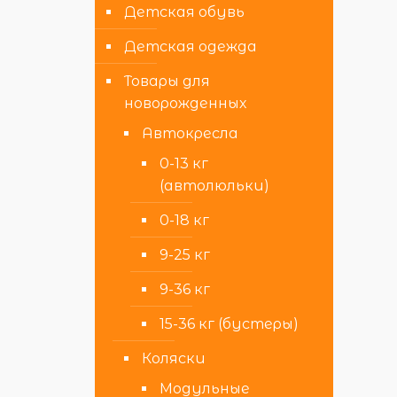
Детская обувь
Детская одежда
Товары для
новорожденных
Автокресла
0-13 кг
(автолюльки)
0-18 кг
9-25 кг
9-36 кг
15-36 кг (бустеры)
Коляски
Модульные