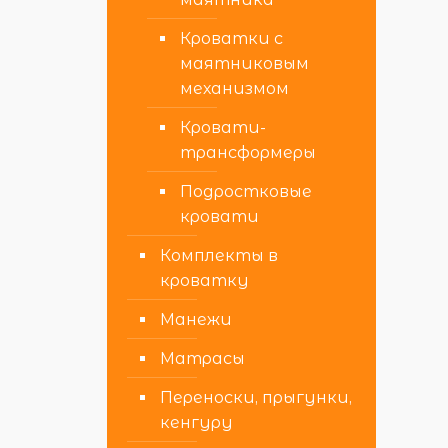
Кроватки с
маятниковым
механизмом
Кровати-
трансформеры
Подростковые
кровати
Комплекты в
кроватку
Манежи
Матрасы
Переноски, прыгунки,
кенгуру