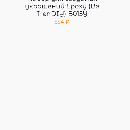
украшений Epoxy (Be
TrenDIY) B015Y
554
₽