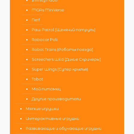
Infinity Nado
MGAs MiniVerse
Nerf
Paw Patrol (Щенячий патруль)
Robocar Poli
Robot Trains (Роботы поезда)
Screechers Wild (Дикие Скричеры)
Super Wings (Супер крылья)
Tobot
Мой питомец
Другие производители
Мягкие игрушки
Интерактивные игрушки
Развивающие и обучающие игрушки