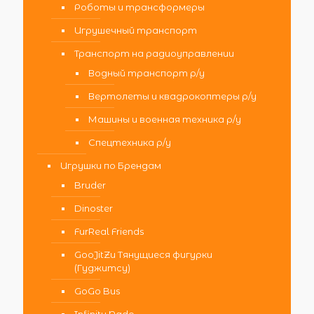
Роботы и трансформеры
Игрушечный транспорт
Транспорт на радиоуправлении
Водный транспорт р/у
Вертолеты и квадрокоптеры р/у
Машины и военная техника р/у
Спецтехника р/у
Игрушки по Брендам
Bruder
Dinoster
FurReal Friends
GooJitZu Тянущиеся фигурки
(Гуджитсу)
GoGo Bus