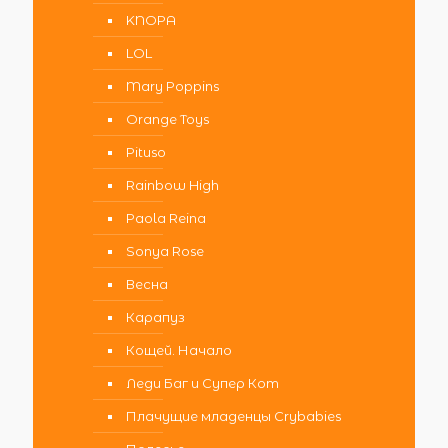
KNOPA
LOL
Mary Poppins
Orange Toys
Pituso
Rainbow High
Paola Reina
Sonya Rose
Весна
Карапуз
Кощей. Начало
Леди Баг и Супер Кот
Плачущие младенцы Crybabies