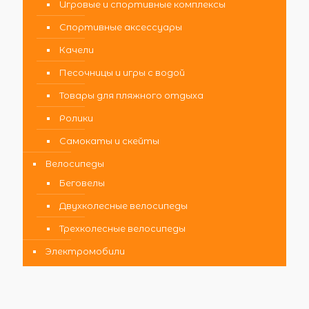
Игровые и спортивные комплексы
Спортивные аксессуары
Качели
Песочницы и игры с водой
Товары для пляжного отдыха
Ролики
Самокаты и скейты
Велосипеды
Беговелы
Двухколесные велосипеды
Трехколесные велосипеды
Электромобили