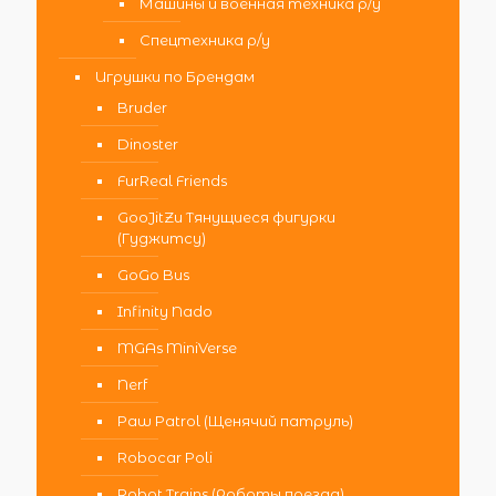
Машины и военная техника р/у
Спецтехника р/у
Игрушки по Брендам
Bruder
Dinoster
FurReal Friends
GooJitZu Тянущиеся фигурки
(Гуджитсу)
GoGo Bus
Infinity Nado
MGAs MiniVerse
Nerf
Paw Patrol (Щенячий патруль)
Robocar Poli
Robot Trains (Роботы поезда)