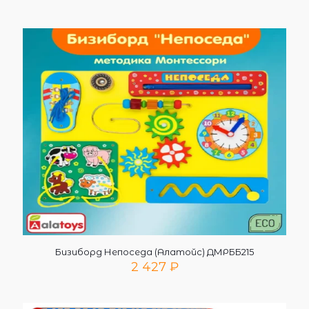
Бизиборд Непоседа (Алатойс) ДМРББ215
2 427
₽