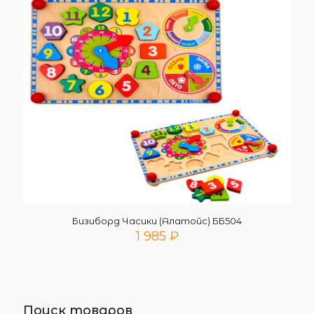
Бизиборд Часики (Алатойс) ББ504
1 985
₽
Поиск товаров