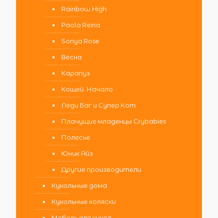
Rainbow High
Paola Reina
Sonya Rose
Весна
Карапуз
Кощей. Начало
Леди Баг и Супер Кот
Плачущие младенцы Crybabies
Полесье
Юник Айз
Другие производители
Кукольные дома
Кукольные коляски
Мебель для кукол