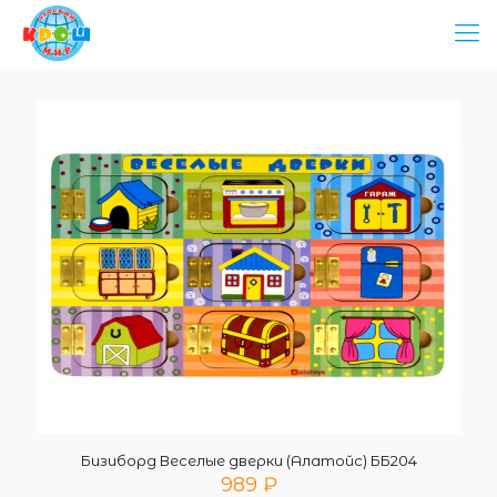
Бизиборд Веселые дверки (Алатойс) ББ204
989
₽