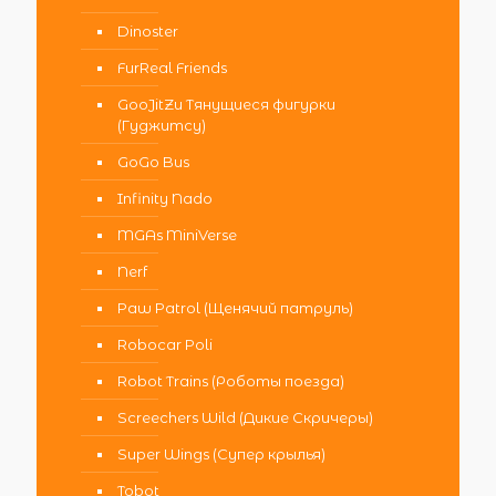
Dinoster
FurReal Friends
GooJitZu Тянущиеся фигурки
(Гуджитсу)
GoGo Bus
Infinity Nado
MGAs MiniVerse
Nerf
Paw Patrol (Щенячий патруль)
Robocar Poli
Robot Trains (Роботы поезда)
Screechers Wild (Дикие Скричеры)
Super Wings (Супер крылья)
Tobot