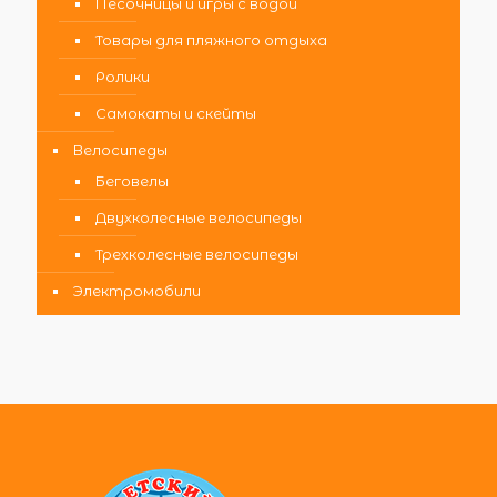
Песочницы и игры с водой
Товары для пляжного отдыха
Ролики
Самокаты и скейты
Велосипеды
Беговелы
Двухколесные велосипеды
Трехколесные велосипеды
Электромобили