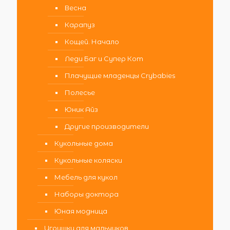
Весна
Карапуз
Кощей. Начало
Леди Баг и Супер Кот
Плачущие младенцы Crybabies
Полесье
Юник Айз
Другие производители
Кукольные дома
Кукольные коляски
Мебель для кукол
Наборы доктора
Юная модница
Игрушки для мальчиков