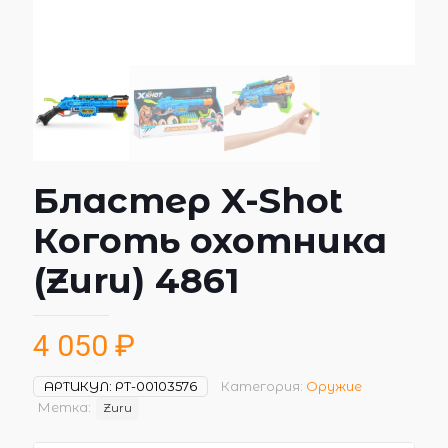
Бластер X-Shot
Коготь охотника
(Zuru) 4861
4 050
₽
АРТИКУЛ:
РТ-00103576
Категория:
Оружие
Метка:
Zuru