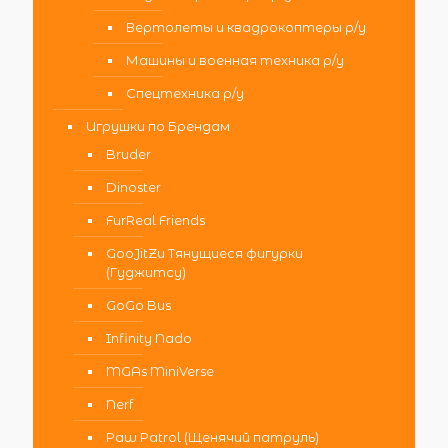
Вертолеты и квадрокоптеры р/у
Машины и военная техника р/у
Спецтехника р/у
Игрушки по Брендам
Bruder
Dinoster
FurReal Friends
GooJitZu Тянущиеся фигурки
(Гуджитсу)
GoGo Bus
Infinity Nado
MGAs MiniVerse
Nerf
Paw Patrol (Щенячий патруль)