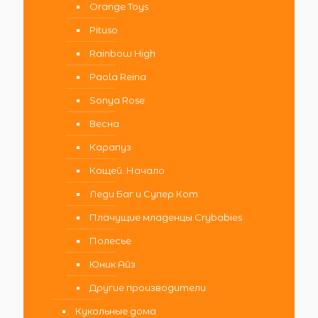
Orange Toys
Pituso
Rainbow High
Paola Reina
Sonya Rose
Весна
Карапуз
Кощей. Начало
Леди Баг и Супер Кот
Плачущие младенцы Crybabies
Полесье
Юник Айз
Другие производители
Кукольные дома