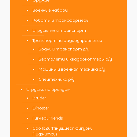
Оружие
Военные наборы
Роботы и трансформеры
Игрушечный транспорт
Транспорт на радиоуправлении
Водный транспорт р/у
Вертолеты и квадрокоптеры р/у
Машины и военная техника р/у
Спецтехника р/у
Игрушки по Брендам
Bruder
Dinoster
FurReal Friends
GooJitZu Тянущиеся фигурки
(Гуджитсу)