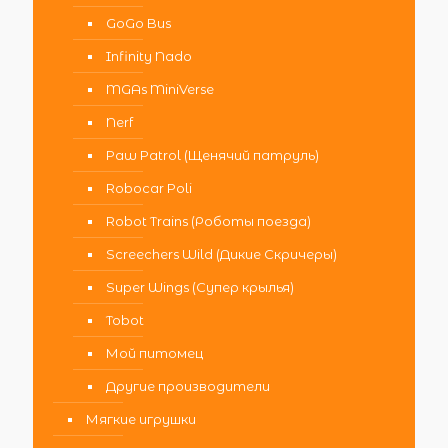
GoGo Bus
Infinity Nado
MGAs MiniVerse
Nerf
Paw Patrol (Щенячий патруль)
Robocar Poli
Robot Trains (Роботы поезда)
Screechers Wild (Дикие Скричеры)
Super Wings (Супер крылья)
Tobot
Мой питомец
Другие производители
Мягкие игрушки