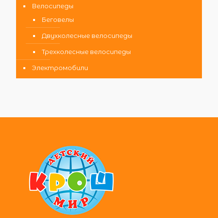
Велосипеды
Беговелы
Двухколесные велосипеды
Трехколесные велосипеды
Электромобили