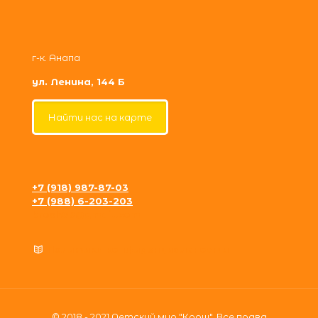
г-к. Анапа
ул. Ленина, 144 Б
Найти нас на карте
+7 (918) 987-87-03
+7 (988) 6-203-203
krosh09@gmail.com
Политика конфиденциальности
© 2018 - 2021 Детский мир "Крош". Все права