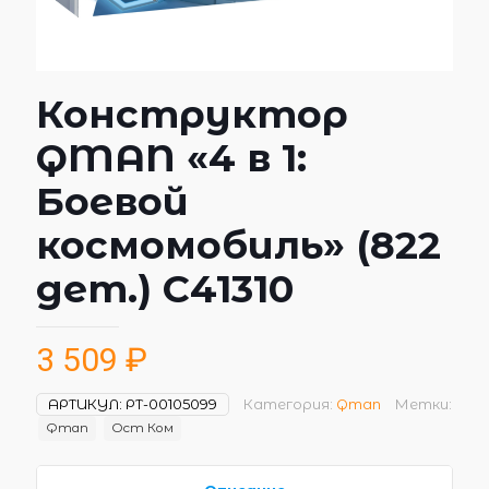
Конструктор
QMAN «4 в 1:
Боевой
космомобиль» (822
дет.) C41310
3 509
₽
АРТИКУЛ:
РТ-00105099
Категория:
Qman
Метки:
Qman
Ост Ком