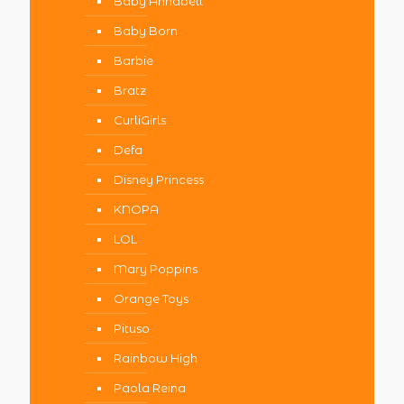
Baby Annabell
Baby Born
Barbie
Bratz
CurliGirls
Defa
Disney Princess
KNOPA
LOL
Mary Poppins
Orange Toys
Pituso
Rainbow High
Paola Reina