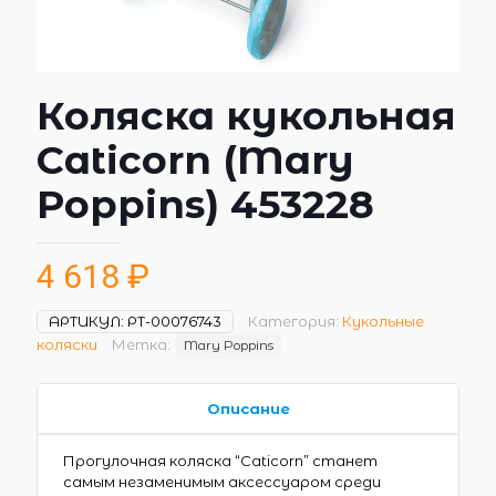
Коляска кукольная
Сaticorn (Mary
Poppins) 453228
4 618
₽
АРТИКУЛ:
РТ-00076743
Категория:
Кукольные
коляски
Метка:
Mary Poppins
Описание
Прогулочная коляска “Caticorn” станет
самым незаменимым аксессуаром среди