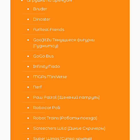
Игрушки по Брендам
Bruder
Dinoster
FurReal Friends
GooJitZu Тянущиеся фигурки
(Гуджитсу)
GoGo Bus
Infinity Nado
MGAs MiniVerse
Nerf
Paw Patrol (Щенячий патруль)
Robocar Poli
Robot Trains (Роботы поезда)
Screechers Wild (Дикие Скричеры)
Super Wings (Супер крылья)