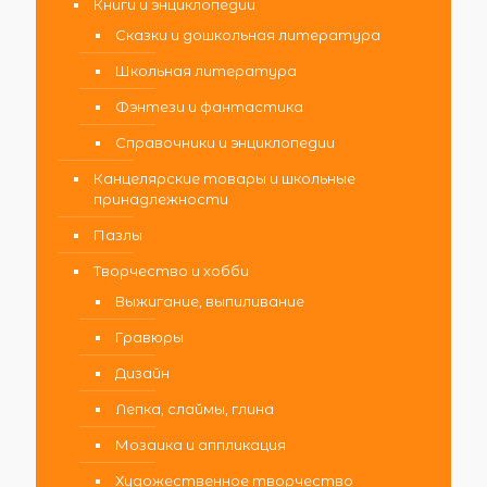
Книги и энциклопедии
Сказки и дошкольная литература
Школьная литература
Фэнтези и фантастика
Справочники и энциклопедии
Канцелярские товары и школьные
принадлежности
Пазлы
Творчество и хобби
Выжигание, выпиливание
Гравюры
Дизайн
Лепка, слаймы, глина
Мозаика и аппликация
Художественное творчество