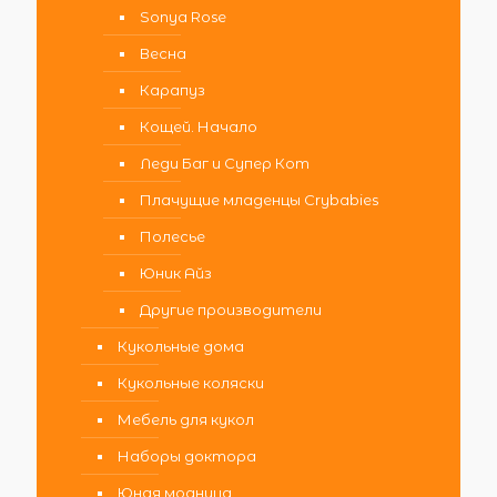
Sonya Rose
Весна
Карапуз
Кощей. Начало
Леди Баг и Супер Кот
Плачущие младенцы Crybabies
Полесье
Юник Айз
Другие производители
Кукольные дома
Кукольные коляски
Мебель для кукол
Наборы доктора
Юная модница