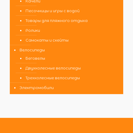
Качели
Песочницы и игры с водой
Товары для пляжного отдыха
Ролики
Самокаты и скейты
Велосипеды
Беговелы
Двухколесные велосипеды
Трехколесные велосипеды
Электромобили