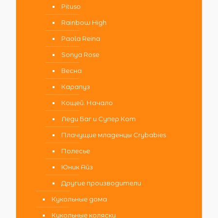
Pituso
Rainbow High
Paola Reina
Sonya Rose
Весна
Карапуз
Кощей. Начало
Леди Баг и Супер Кот
Плачущие младенцы Crybabies
Полесье
Юник Айз
Другие производители
Кукольные дома
Кукольные коляски