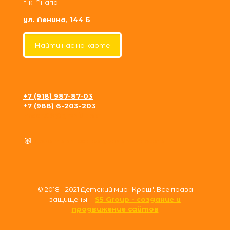
г-к. Анапа
ул. Ленина, 144 Б
Найти нас на карте
+7 (918) 987-87-03
+7 (988) 6-203-203
krosh09@gmail.com
Политика конфиденциальности
© 2018 - 2021 Детский мир "Крош". Все права
защищены.
S5 Group - создание и
продвижение сайтов