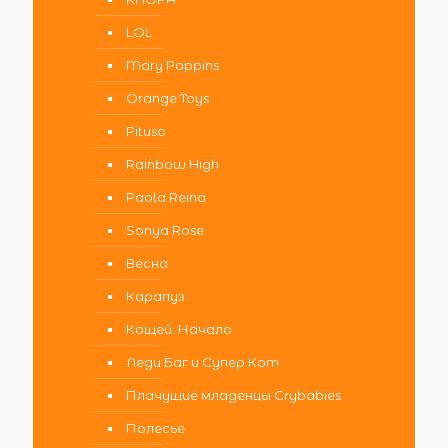
LOL
Mary Poppins
Orange Toys
Pituso
Rainbow High
Paola Reina
Sonya Rose
Весна
Карапуз
Кощей. Начало
Леди Баг и Супер Кот
Плачущие младенцы Crybabies
Полесье