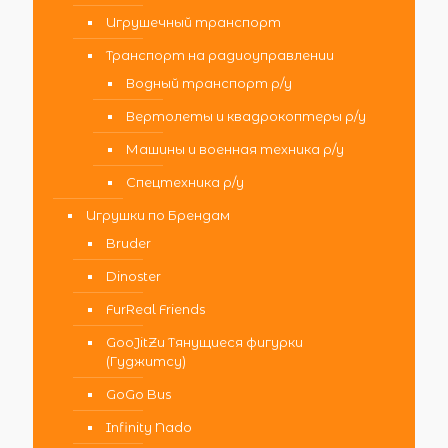
Игрушечный транспорт
Транспорт на радиоуправлении
Водный транспорт р/у
Вертолеты и квадрокоптеры р/у
Машины и военная техника р/у
Спецтехника р/у
Игрушки по Брендам
Bruder
Dinoster
FurReal Friends
GooJitZu Тянущиеся фигурки
(Гуджитсу)
GoGo Bus
Infinity Nado