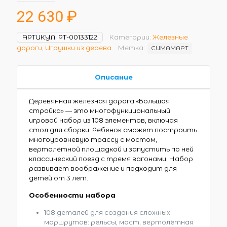
22 630
₽
АРТИКУЛ:
РТ-00133122
Категории:
Железные
дороги
,
Игрушки из дерева
Метка:
СИМАМАРТ
Описание
Деревянная железная дорога «Большая
стройка» — это многофункциональный
игровой набор из 108 элементов, включая
стол для сборки. Ребёнок сможет построить
многоуровневую трассу с мостом,
вертолётной площадкой и запустить по ней
классический поезд с тремя вагонами. Набор
развивает воображение и подходит для
детей от 3 лет.
Особенности набора
108 деталей для создания сложных
маршрутов: рельсы, мост, вертолётная