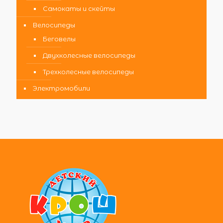
Самокаты и скейты
Велосипеды
Беговелы
Двухколесные велосипеды
Трехколесные велосипеды
Электромобили