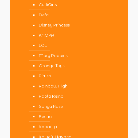
CurliGirls
Defa
Disney Princess
KNOPA
LOL
Mary Poppins
Orange Toys
Pituso
Rainbow High
Paola Reina
Sonya Rose
Весна
Карапуз
Кощей. Начало