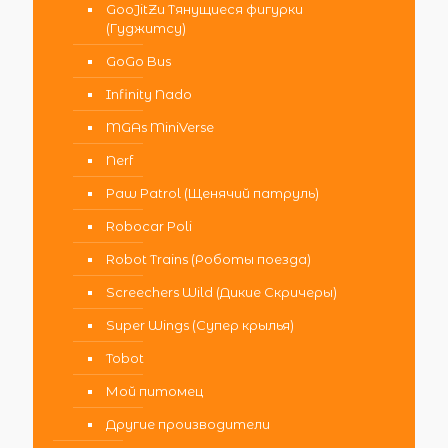
GooJitZu Тянущиеся фигурки
(Гуджитсу)
GoGo Bus
Infinity Nado
MGAs MiniVerse
Nerf
Paw Patrol (Щенячий патруль)
Robocar Poli
Robot Trains (Роботы поезда)
Screechers Wild (Дикие Скричеры)
Super Wings (Супер крылья)
Tobot
Мой питомец
Другие производители