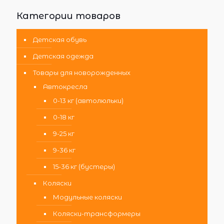
Категории товаров
Детская обувь
Детская одежда
Товары для новорожденных
Автокресла
0-13 кг (автолюльки)
0-18 кг
9-25 кг
9-36 кг
15-36 кг (бустеры)
Коляски
Модульные коляски
Коляски-трансформеры