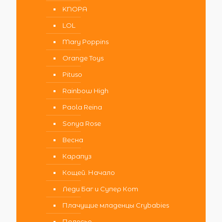
KNOPA
LOL
Mary Poppins
Orange Toys
Pituso
Rainbow High
Paola Reina
Sonya Rose
Весна
Карапуз
Кощей. Начало
Леди Баг и Супер Кот
Плачущие младенцы Crybabies
Полесье