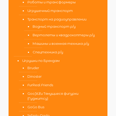
Роботы и трансформеры
Игрушечный транспорт
Транспорт на радиоуправлении
Водный транспорт р/у
Вертолеты и квадрокоптеры р/у
Машины и военная техника р/у
Спецтехника р/у
Игрушки по Брендам
Bruder
Dinoster
FurReal Friends
GooJitZu Тянущиеся фигурки
(Гуджитсу)
GoGo Bus
Infinity Nado