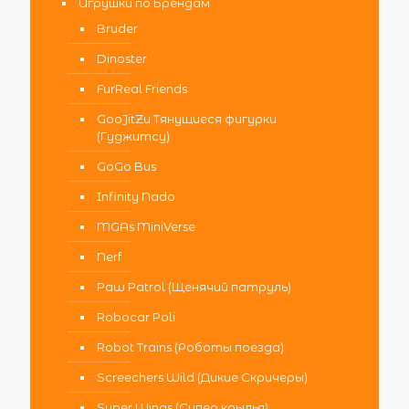
Игрушки по Брендам
Bruder
Dinoster
FurReal Friends
GooJitZu Тянущиеся фигурки
(Гуджитсу)
GoGo Bus
Infinity Nado
MGAs MiniVerse
Nerf
Paw Patrol (Щенячий патруль)
Robocar Poli
Robot Trains (Роботы поезда)
Screechers Wild (Дикие Скричеры)
Super Wings (Супер крылья)