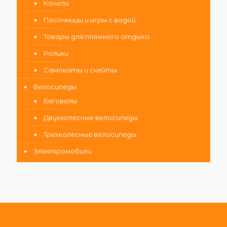
Качели
Песочницы и игры с водой
Товары для пляжного отдыха
Ролики
Самокаты и скейты
Велосипеды
Беговелы
Двухколесные велосипеды
Трехколесные велосипеды
Электромобили