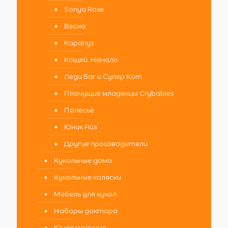
Sonya Rose
Весна
Карапуз
Кощей. Начало
Леди Баг и Супер Кот
Плачущие младенцы Crybabies
Полесье
Юник Айз
Другие производители
Кукольные дома
Кукольные коляски
Мебель для кукол
Наборы доктора
Юная модница