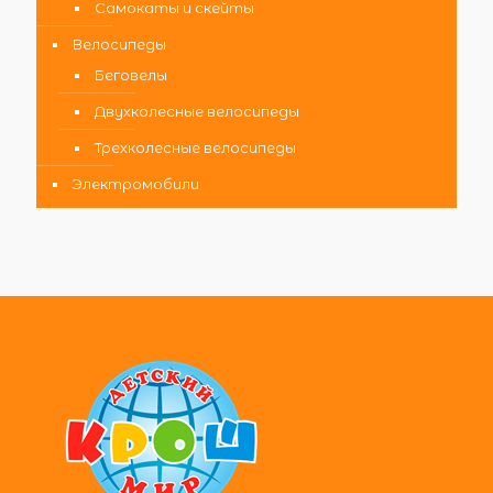
Самокаты и скейты
Велосипеды
Беговелы
Двухколесные велосипеды
Трехколесные велосипеды
Электромобили