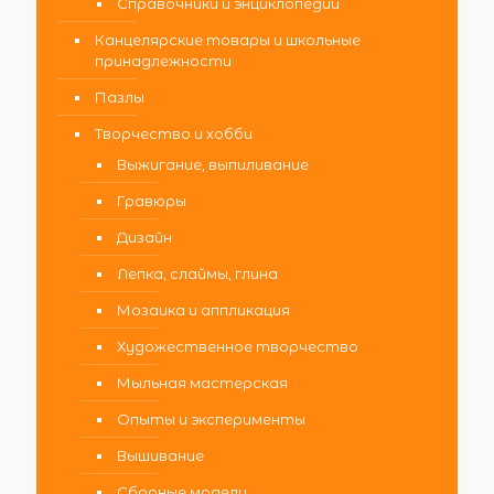
Справочники и энциклопедии
Канцелярские товары и школьные
принадлежности
Пазлы
Творчество и хобби
Выжигание, выпиливание
Гравюры
Дизайн
Лепка, слаймы, глина
Мозаика и аппликация
Художественное творчество
Мыльная мастерская
Опыты и эксперименты
Вышивание
Сборные модели