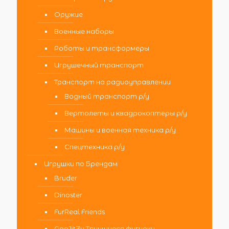
Оружие
Военные наборы
Роботы и трансформеры
Игрушечный транспорт
Транспорт на радиоуправлении
Водный транспорт р/у
Вертолеты и квадрокоптеры р/у
Машины и военная техника р/у
Спецтехника р/у
Игрушки по Брендам
Bruder
Dinoster
FurReal Friends
GooJitZu Тянущиеся фигурки