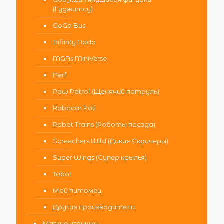
(Гуджитсу)
GoGo Bus
Infinity Nado
MGAs MiniVerse
Nerf
Paw Patrol (Щенячий патруль)
Robocar Poli
Robot Trains (Роботы поезда)
Screechers Wild (Дикие Скричеры)
Super Wings (Супер крылья)
Tobot
Мой питомец
Другие производители
Мягкие игрушки