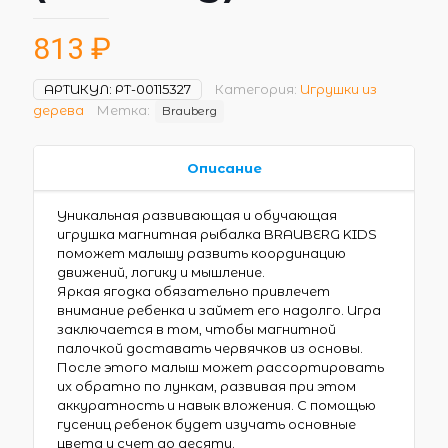
813
₽
АРТИКУЛ:
РТ-00115327
Категория:
Игрушки из
дерева
Метка:
Brauberg
Описание
Уникальная развивающая и обучающая
игрушка магнитная рыбалка BRAUBERG KIDS
поможет малышу развить координацию
движений, логику и мышление.
Яркая ягодка обязательно привлечет
внимание ребенка и займет его надолго. Игра
заключается в том, чтобы магнитной
палочкой доставать червячков из основы.
После этого малыш может рассортировать
их обратно по лункам, развивая при этом
аккуратность и навык вложения. С помощью
гусениц ребенок будет изучать основные
цвета и счет до десяти.