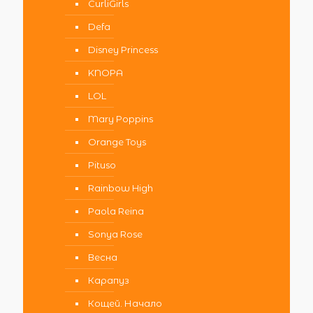
CurliGirls
Defa
Disney Princess
KNOPA
LOL
Mary Poppins
Orange Toys
Pituso
Rainbow High
Paola Reina
Sonya Rose
Весна
Карапуз
Кощей. Начало