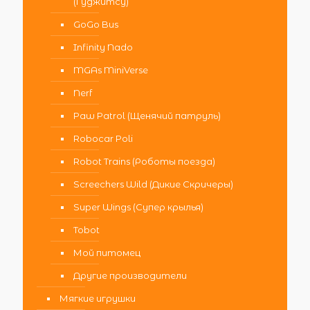
(Гуджитсу)
GoGo Bus
Infinity Nado
MGAs MiniVerse
Nerf
Paw Patrol (Щенячий патруль)
Robocar Poli
Robot Trains (Роботы поезда)
Screechers Wild (Дикие Скричеры)
Super Wings (Супер крылья)
Tobot
Мой питомец
Другие производители
Мягкие игрушки