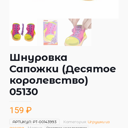
Шнуровка
Сапожки (Десятое
королевство)
05130
159
₽
АРТИКУЛ:
РТ-00143993
Категория:
Игрушки из
дерева
Метка:
Десятое королевство