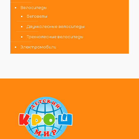
Велосипеды
Беговелы
Двухколесные велосипеды
Трехколесные велосипеды
Электромобили