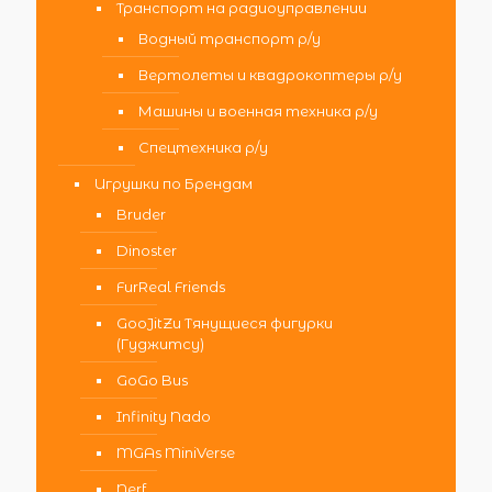
Транспорт на радиоуправлении
Водный транспорт р/у
Вертолеты и квадрокоптеры р/у
Машины и военная техника р/у
Спецтехника р/у
Игрушки по Брендам
Bruder
Dinoster
FurReal Friends
GooJitZu Тянущиеся фигурки
(Гуджитсу)
GoGo Bus
Infinity Nado
MGAs MiniVerse
Nerf