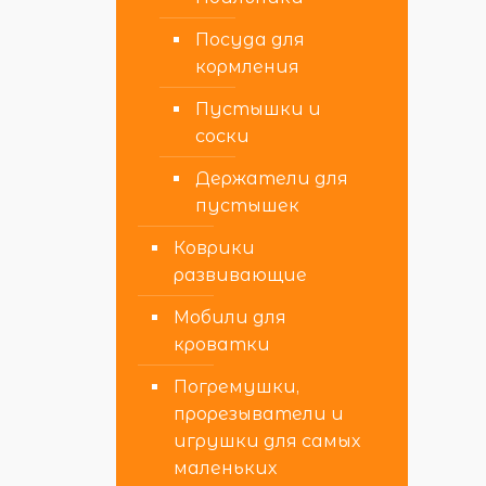
Посуда для
кормления
Пустышки и
соски
Держатели для
пустышек
Коврики
развивающие
Мобили для
кроватки
Погремушки,
прорезыватели и
игрушки для самых
маленьких