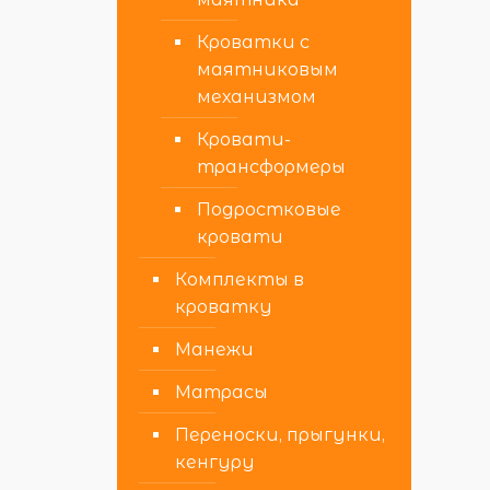
Кроватки с
маятниковым
механизмом
Кровати-
трансформеры
Подростковые
кровати
Комплекты в
кроватку
Манежи
Матрасы
Переноски, прыгунки,
кенгуру