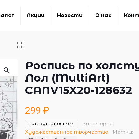
алог
Акции
Новости
О нас
Кон
Роспись по холст
Лол (MultiArt)
CANV15X20-128632
299
₽
Категория:
АРТИКУЛ:
РТ-00139731
Художественное творчество
Метки: