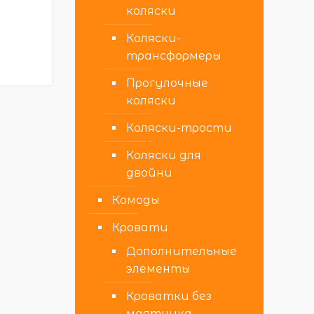
коляски
Коляски-
трансформеры
Прогулочные
коляски
Коляски-трости
Коляски для
двойни
Комоды
Кровати
Дополнительные
элементы
Кроватки без
маятника