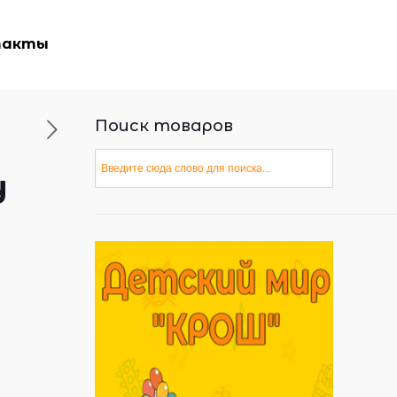
такты
Поиск товаров
у