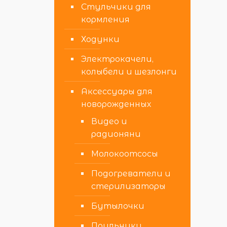
Стульчики для
кормления
Ходунки
Электрокачели,
колыбели и шезлонги
Аксессуары для
новорожденных
Видео и
радионяни
Молокоотсосы
Подогреватели и
стерилизаторы
Бутылочки
Поильники