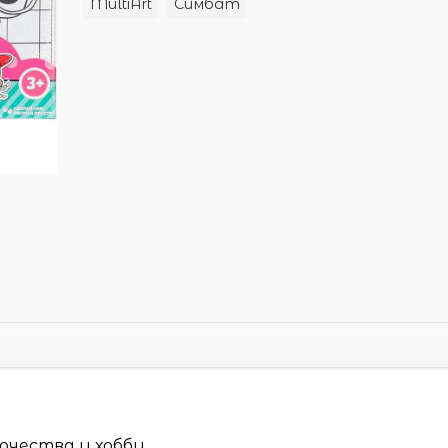
MultiArt
Симбат
орчества и хобби