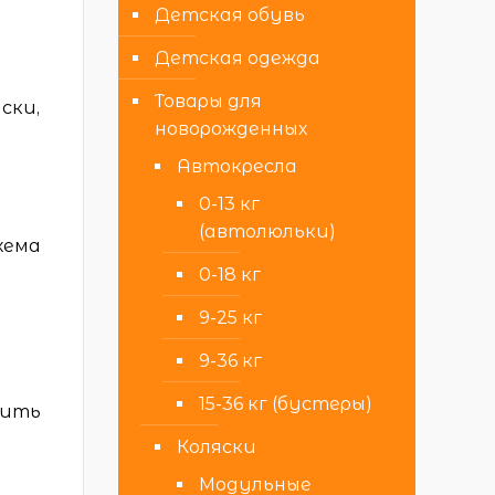
Детская обувь
Детская одежда
Товары для
ски,
новорожденных
Автокресла
0-13 кг
(автолюльки)
хема
0-18 кг
9-25 кг
9-36 кг
15-36 кг (бустеры)
сить
Коляски
Модульные