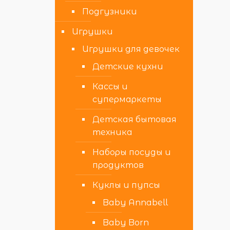
Подгузники
Игрушки
Игрушки для девочек
Детские кухни
Кассы и
супермаркеты
Детская бытовая
техника
Наборы посуды и
продуктов
Куклы и пупсы
Baby Annabell
Baby Born