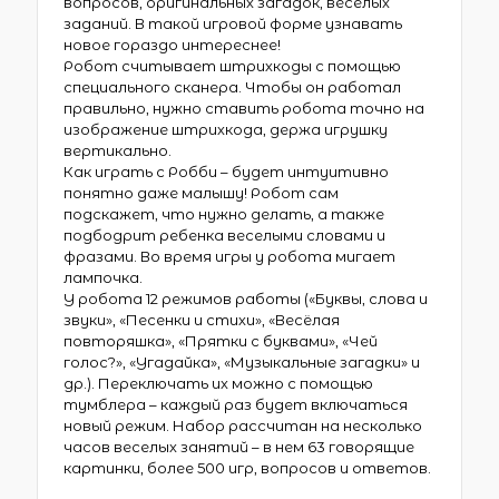
вопросов, оригинальных загадок, веселых
заданий. В такой игровой форме узнавать
новое гораздо интереснее!
Робот считывает штрихкоды с помощью
специального сканера. Чтобы он работал
правильно, нужно ставить робота точно на
изображение штрихкода, держа игрушку
вертикально.
Как играть с Робби – будет интуитивно
понятно даже малышу! Робот сам
подскажет, что нужно делать, а также
подбодрит ребенка веселыми словами и
фразами. Во время игры у робота мигает
лампочка.
У робота 12 режимов работы («Буквы, слова и
звуки», «Песенки и стихи», «Весёлая
повторяшка», «Прятки с буквами», «Чей
голос?», «Угадайка», «Музыкальные загадки» и
др.). Переключать их можно с помощью
тумблера – каждый раз будет включаться
новый режим. Набор рассчитан на несколько
часов веселых занятий – в нем 63 говорящие
картинки, более 500 игр, вопросов и ответов.