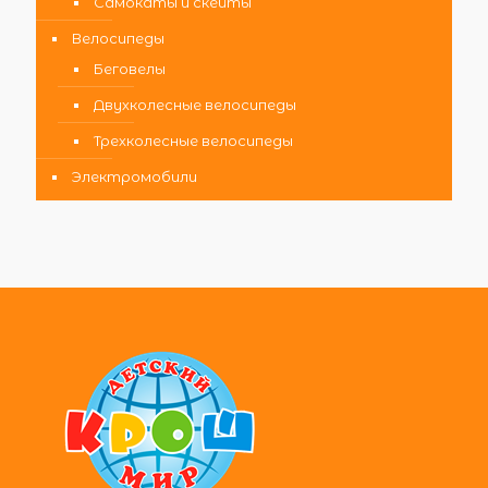
Самокаты и скейты
Велосипеды
Беговелы
Двухколесные велосипеды
Трехколесные велосипеды
Электромобили