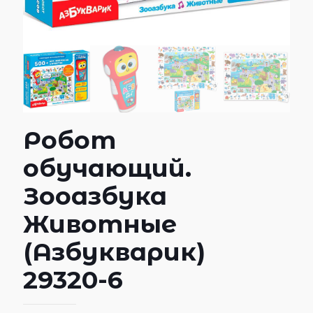
Робот
обучающий.
Зооазбука
Животные
(Азбукварик)
29320-6