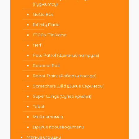
(Гуджитсу)
GoGo Bus
Infinity Nado
MGAs MiniVerse
Nerf
Paw Patrol (Щенячий патруль)
Robocar Poli
Robot Trains (Роботы поезда)
Screechers Wild (Дикие Скричеры)
Super Wings (Супер крылья)
Tobot
Мой питомец
Другие производители
Мягкие игрушки