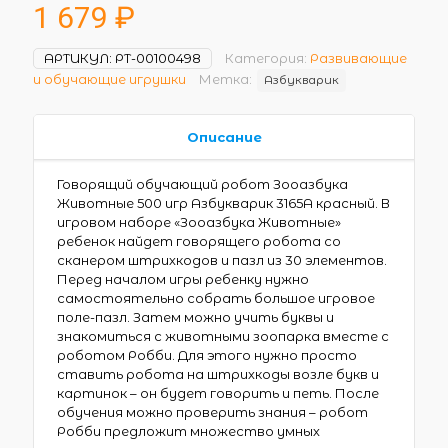
1 679
₽
АРТИКУЛ:
РТ-00100498
Категория:
Развивающие
и обучающие игрушки
Метка:
Азбукварик
Описание
Говорящий обучающий робот Зооазбука
Животные 500 игр Азбукварик 3165А красный. В
игровом наборе «Зооазбука Животные»
ребенок найдет говорящего робота со
сканером штрихкодов и пазл из 30 элементов.
Перед началом игры ребенку нужно
самостоятельно собрать большое игровое
поле-пазл. Затем можно учить буквы и
знакомиться с животными зоопарка вместе с
роботом Робби. Для этого нужно просто
ставить робота на штрихкоды возле букв и
картинок – он будет говорить и петь. После
обучения можно проверить знания – робот
Робби предложит множество умных