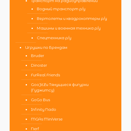
Транспорт на радиоуправлении
Водный транспорт р/у
Вертолеты и квадрокоптеры р/у
Машины и военная техника р/у
Спецтехника р/у
Игрушки по Брендам
Bruder
Dinoster
FurReal Friends
GooJitZu Тянущиеся фигурки
(Гуджитсу)
GoGo Bus
Infinity Nado
MGAs MiniVerse
Nerf