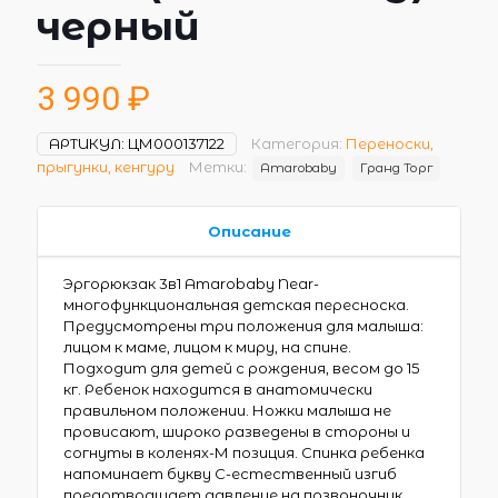
черный
3 990
₽
АРТИКУЛ:
ЦМ000137122
Категория:
Переноски,
прыгунки, кенгуру
Метки:
Amarobaby
Гранд Торг
Описание
Эргорюкзак 3в1 Amarobaby Near-
многофункциональная детская пересноска.
Предусмотрены три положения для малыша:
лицом к маме, лицом к миру, на спине.
Подходит для детей с рождения, весом до 15
кг. Ребенок находится в анатомически
правильном положении. Ножки малыша не
провисают, широко разведены в стороны и
согнуты в коленях-М позиция. Спинка ребенка
напоминает букву С-естественный изгиб
предотвращает давление на позвоночник.