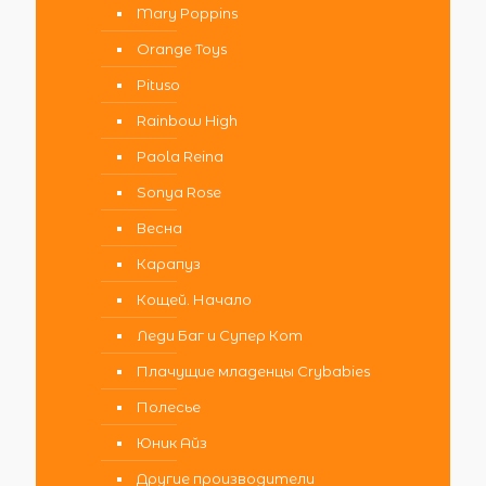
Mary Poppins
Orange Toys
Pituso
Rainbow High
Paola Reina
Sonya Rose
Весна
Карапуз
Кощей. Начало
Леди Баг и Супер Кот
Плачущие младенцы Crybabies
Полесье
Юник Айз
Другие производители