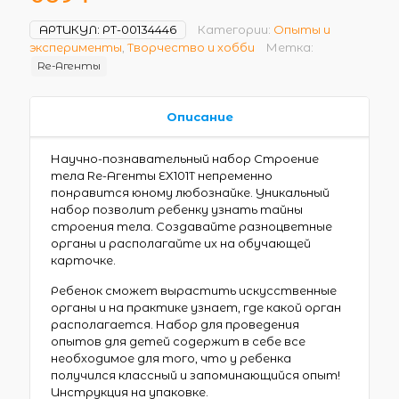
АРТИКУЛ:
РТ-00134446
Категории:
Опыты и
эксперименты
,
Творчество и хобби
Метка:
Re-Агенты
Описание
Научно-познавательный набор Строение
тела Re-Агенты EX101T непременно
понравится юному любознайке. Уникальный
набор позволит ребенку узнать тайны
строения тела. Создавайте разноцветные
органы и располагайте их на обучающей
карточке.
Ребенок сможет вырастить искусственные
органы и на практике узнает, где какой орган
располагается. Набор для проведения
опытов для детей содержит в себе все
необходимое для того, что у ребенка
получился классный и запоминающийся опыт!
Инструкция на упаковке.