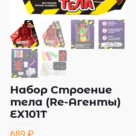
Набор Строение
тела (Re-Агенты)
EX101Т
689
₽