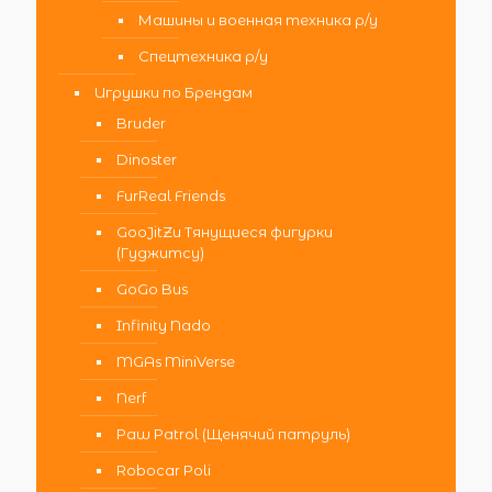
Машины и военная техника р/у
Спецтехника р/у
Игрушки по Брендам
Bruder
Dinoster
FurReal Friends
GooJitZu Тянущиеся фигурки
(Гуджитсу)
GoGo Bus
Infinity Nado
MGAs MiniVerse
Nerf
Paw Patrol (Щенячий патруль)
Robocar Poli