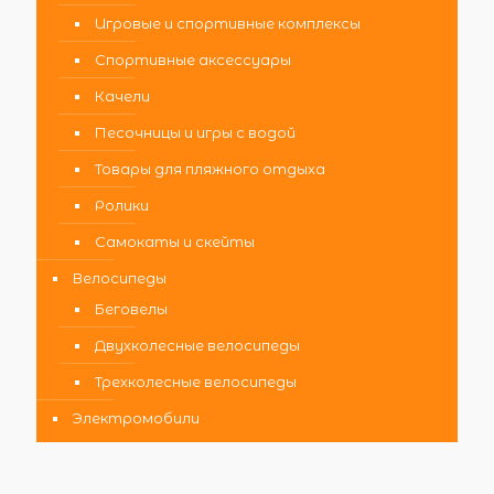
Игровые и спортивные комплексы
Спортивные аксессуары
Качели
Песочницы и игры с водой
Товары для пляжного отдыха
Ролики
Самокаты и скейты
Велосипеды
Беговелы
Двухколесные велосипеды
Трехколесные велосипеды
Электромобили