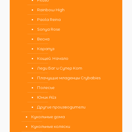
Pituso
Rainbow High
Paola Reina
Sonya Rose
Весна
Карапуз
Кощей. Начало
Леди Баг и Супер Кот
Плачущие младенцы Crybabies
Полесье
Юник Айз
Другие производители
Кукольные дома
Кукольные коляски