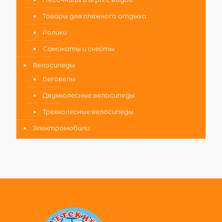
Товары для пляжного отдыха
Ролики
Самокаты и скейты
Велосипеды
Беговелы
Двухколесные велосипеды
Трехколесные велосипеды
Электромобили