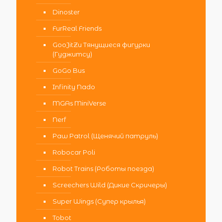
Dinoster
FurReal Friends
GooJitZu Тянущиеся фигурки
(Гуджитсу)
GoGo Bus
Infinity Nado
MGAs MiniVerse
Nerf
Paw Patrol (Щенячий патруль)
Robocar Poli
Robot Trains (Роботы поезда)
Screechers Wild (Дикие Скричеры)
Super Wings (Супер крылья)
Tobot