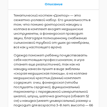
Описание
Тематический костюм «Доктор» — это
сюжетно-ролевой набор. Его уникальность в
том, что помимо докторской накидки и
колпака в комплект входят медицинские
инструменты, а фонендоскоп проводит
звуки, благодаря полноценному снабжению
силиконовой трубкой от ушек до мембраны,
всё как у настоящего врача.
Одежда поможет ребёнку почувствовать
себя настоящим профессионалом, а игра
станет еще реалистичней, так как на
накидку нанесён принт в виде эмблемы
«скорая медицинская помощь», а на колпаке
медицинский крестик.Данный комплект
содержит: очки, фонендоскоп (чтобы
послушать сердечко), функциональный
термометр с передвижной измерительной
шкалой, шприц, шапочка доктора (обхват 52
см) и накидка (имеет универсальный размер и
подходит для возраста 3–8 лет; высота — 66