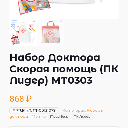
Набор Доктора
Скорая помощь (ПК
Лидер) МТ0303
868
₽
АРТИКУЛ:
РТ-00131078
Категория:
Наборы
доктора
Метки:
Mega Toys
ПК Лидер