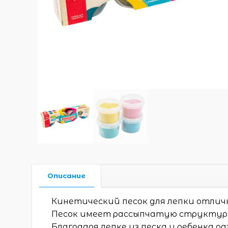
Описание
Кинетический песок для лепки отлич
Песок имеет рассыпчатую структуру
Благодаря лепке из песка у ребенка 