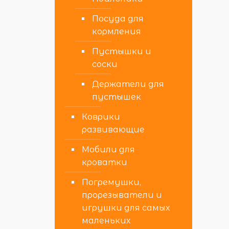
Посуда для
кормления
Пустышки и
соски
Держатели для
пустышек
Коврики
развивающие
Мобили для
кроватки
Погремушки,
прорезыватели и
игрушки для самых
маленьких