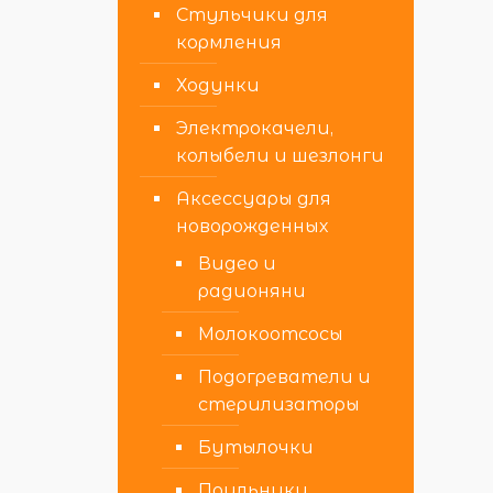
Стульчики для
кормления
Ходунки
Электрокачели,
колыбели и шезлонги
Аксессуары для
новорожденных
Видео и
радионяни
Молокоотсосы
Подогреватели и
стерилизаторы
Бутылочки
Поильники