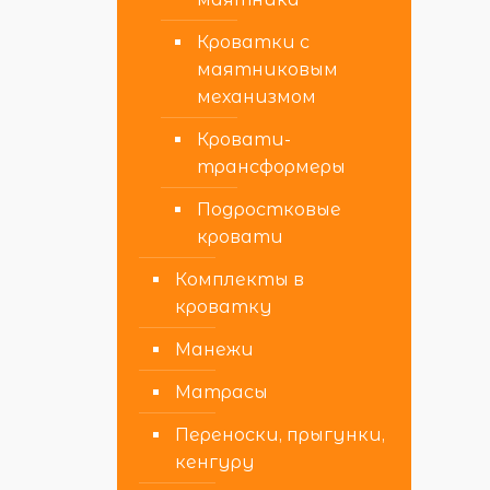
Кроватки с
маятниковым
механизмом
Кровати-
трансформеры
Подростковые
кровати
Комплекты в
кроватку
Манежи
Матрасы
Переноски, прыгунки,
кенгуру