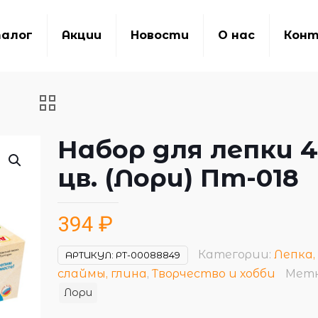
алог
Акции
Новости
О нас
Кон
Набор для лепки 4
цв. (Лори) Пт-018
394
₽
Категории:
Лепка,
АРТИКУЛ:
РТ-00088849
слаймы, глина
,
Творчество и хобби
Метк
Лори