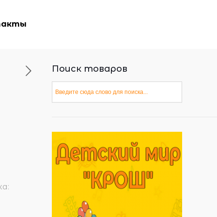
такты
Поиск товаров
а: