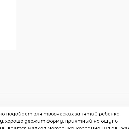
но подойдет для творческих занятий ребенка.
, хорошо держит форму, приятный на ощупь.
развивается мелкая моторика, координация движе