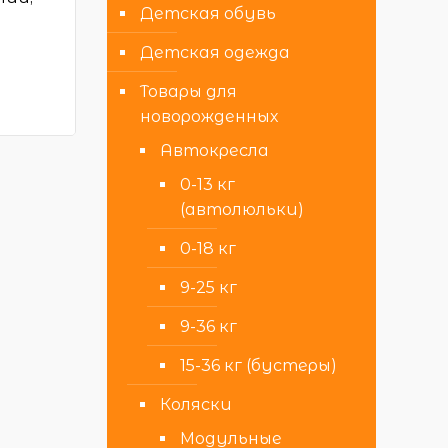
Детская обувь
Детская одежда
Товары для
новорожденных
Автокресла
0-13 кг
(автолюльки)
0-18 кг
9-25 кг
9-36 кг
15-36 кг (бустеры)
Коляски
Модульные