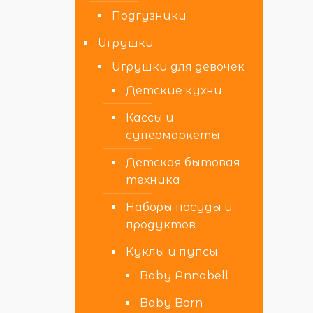
Подгузники
Игрушки
Игрушки для девочек
Детские кухни
Кассы и
супермаркеты
Детская бытовая
техника
Наборы посуды и
продуктов
Куклы и пупсы
Baby Annabell
Baby Born