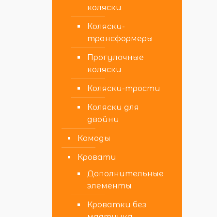
коляски
Коляски-
трансформеры
Прогулочные
коляски
Коляски-трости
Коляски для
двойни
Комоды
Кровати
Дополнительные
элементы
Кроватки без
маятника