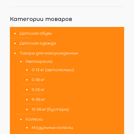
Категории товаров
Детская обувь
Детская одежда
Товары для новорожденных
Автокресла
0-13 кг (автолюльки)
0-18 кг
9-25 кг
9-36 кг
15-36 кг (бустеры)
Коляски
Модульные коляски