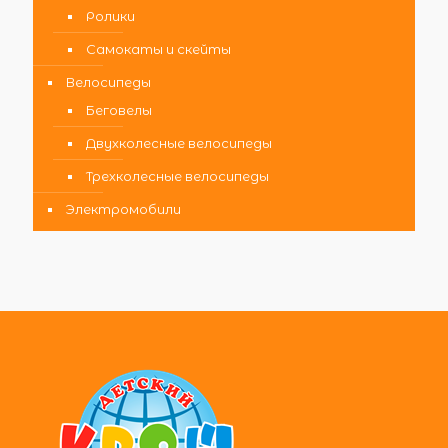
Ролики
Самокаты и скейты
Велосипеды
Беговелы
Двухколесные велосипеды
Трехколесные велосипеды
Электромобили