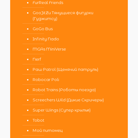
FurReal Friends
GooJitZu Тянущиеся фигурки
(Гуджитсу)
GoGo Bus
Infinity Nado
MGAs MiniVerse
Nerf
Paw Patrol (Щенячий патруль)
Robocar Poli
Robot Trains (Роботы поезда)
Screechers Wild (Дикие Скричеры)
Super Wings (Супер крылья)
Tobot
Мой питомец