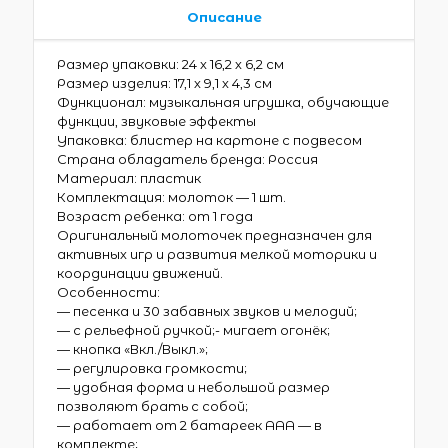
Описание
Размер упаковки: 24 х 16,2 х 6,2 см
Размер изделия: 17,1 х 9,1 х 4,3 см
Функционал: музыкальная игрушка, обучающие
функции, звуковые эффекты
Упаковка: блистер на картоне с подвесом
Страна обладатель бренда: Россия
Материал: пластик
Комплектация: молоток — 1 шт.
Возраст ребенка: от 1 года
Оригинальный молоточек предназначен для
активных игр и развития мелкой моторики и
координации движений.
Особенности:
— песенка и 30 забавных звуков и мелодий;
— с рельефной ручкой;- мигает огонёк;
— кнопка «Вкл./Выкл.»;
— регулировка громкости;
— удобная форма и небольшой размер
позволяют брать с собой;
— работает от 2 батареек ААА — в
комплекте;