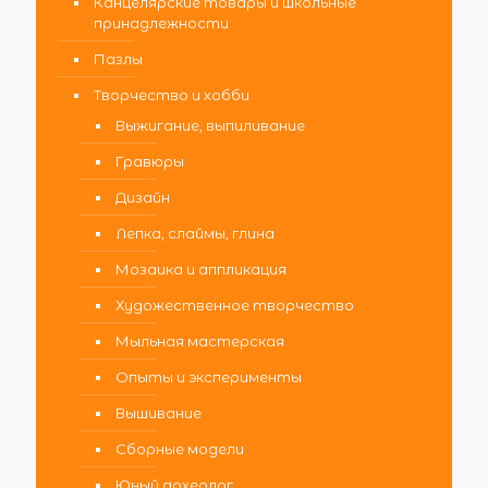
Канцелярские товары и школьные
принадлежности
Пазлы
Творчество и хобби
Выжигание, выпиливание
Гравюры
Дизайн
Лепка, слаймы, глина
Мозаика и аппликация
Художественное творчество
Мыльная мастерская
Опыты и эксперименты
Вышивание
Сборные модели
Юный археолог