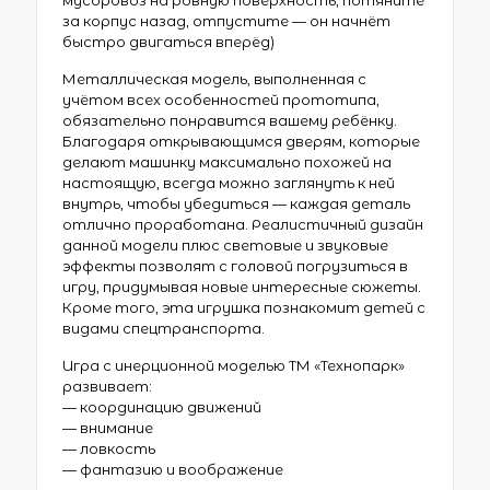
мусоровоз на ровную поверхность, потяните
за корпус назад, отпустите — он начнёт
быстро двигаться вперёд)
Металлическая модель, выполненная с
учётом всех особенностей прототипа,
обязательно понравится вашему ребёнку.
Благодаря открывающимся дверям, которые
делают машинку максимально похожей на
настоящую, всегда можно заглянуть к ней
внутрь, чтобы убедиться — каждая деталь
отлично проработана. Реалистичный дизайн
данной модели плюс световые и звуковые
эффекты позволят с головой погрузиться в
игру, придумывая новые интересные сюжеты.
Кроме того, эта игрушка познакомит детей с
видами спецтранспорта.
Игра с инерционной моделью ТМ «Технопарк»
развивает:
— координацию движений
— внимание
— ловкость
— фантазию и воображение