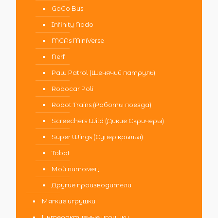
GoGo Bus
Infinity Nado
MGAs MiniVerse
Nerf
Paw Patrol (Щенячий патруль)
Robocar Poli
Robot Trains (Роботы поезда)
Screechers Wild (Дикие Скричеры)
Super Wings (Супер крылья)
Tobot
Мой питомец
Другие производители
Мягкие игрушки
Интерактивные игрушки