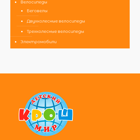
Велосипеды
Беговелы
Двухколесные велосипеды
Трехколесные велосипеды
Электромобили