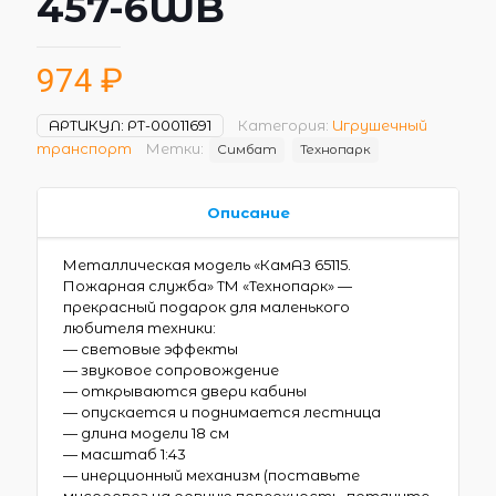
457-6WB
974
₽
АРТИКУЛ:
РТ-00011691
Категория:
Игрушечный
транспорт
Метки:
Симбат
Технопарк
Описание
Металлическая модель «КамАЗ 65115.
Пожарная служба» ТМ «Технопарк» —
прекрасный подарок для маленького
любителя техники:
— световые эффекты
— звуковое сопровождение
— открываются двери кабины
— опускается и поднимается лестница
— длина модели 18 см
— масштаб 1:43
— инерционный механизм (поставьте