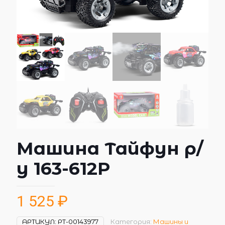
Машина Тайфун р/
у 163-612P
1 525
₽
АРТИКУЛ:
РТ-00143977
Категория:
Машины и