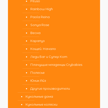
Pituso
Rainbow High
Paola Reina
Sonya Rose
Весна
Карапуз
Кощей. Начало
Леди Баг и Супер Кот
Плачущие младенцы Crybabies
Полесье
Юник Айз
Другие производители
Кукольные дома
Кукольные коляски