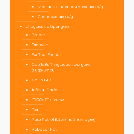
Машины и военная техника р/у
Спецтехника р/у
Игрушки по Брендам
Bruder
Dinoster
FurReal Friends
GooJitZu Тянущиеся фигурки
(Гуджитсу)
GoGo Bus
Infinity Nado
MGAs MiniVerse
Nerf
Paw Patrol (Щенячий патруль)
Robocar Poli