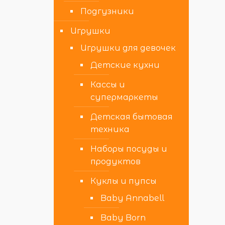
Подгузники
Игрушки
Игрушки для девочек
Детские кухни
Кассы и
супермаркеты
Детская бытовая
техника
Наборы посуды и
продуктов
Куклы и пупсы
Baby Annabell
Baby Born