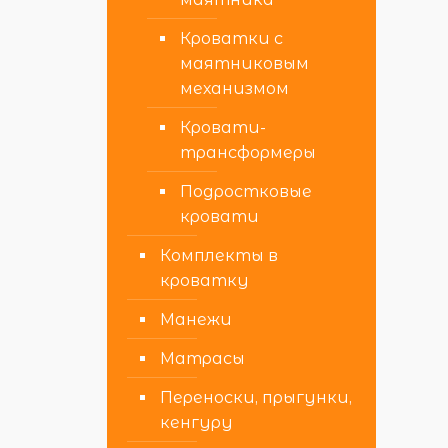
Кроватки с
маятниковым
механизмом
Кровати-
трансформеры
Подростковые
кровати
Комплекты в
кроватку
Манежи
Матрасы
Переноски, прыгунки,
кенгуру