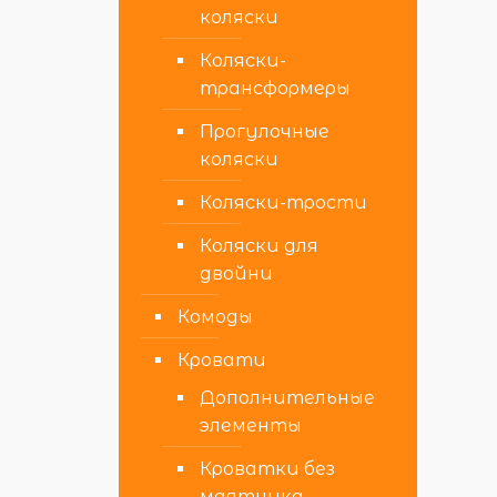
коляски
Коляски-
трансформеры
Прогулочные
коляски
Коляски-трости
Коляски для
двойни
Комоды
Кровати
Дополнительные
элементы
Кроватки без
маятника