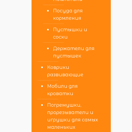
Посуда для
кормления
Пустышки и
соски
Держатели для
пустышек
Коврики
развивающие
Мобили для
кроватки
Погремушки,
прорезыватели и
игрушки для самых
маленьких