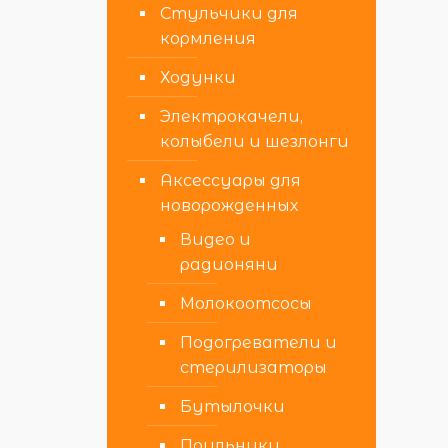
Стульчики для
кормления
Ходунки
Электрокачели,
колыбели и шезлонги
Аксессуары для
новорожденных
Видео и
радионяни
Молокоотсосы
Подогреватели и
стерилизаторы
Бутылочки
Поильники