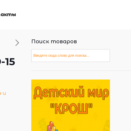
такты
Поиск товаров
-15
 и