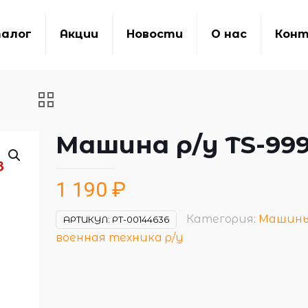
алог
Акции
Новости
О нас
Кон
Машина р/у TS-999
1 190
₽
Категория:
Машины
АРТИКУЛ:
РТ-00144636
военная техника р/у