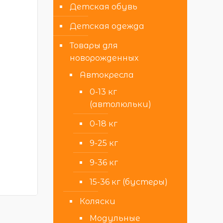
Детская обувь
Детская одежда
Товары для
новорожденных
Автокресла
0-13 кг
(автолюльки)
0-18 кг
9-25 кг
9-36 кг
15-36 кг (бустеры)
Коляски
Модульные