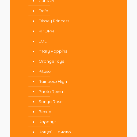
CurliGirls
Defa
Disney Princess
KNOPA
LOL
Mary Poppins
Orange Toys
Pituso
Rainbow High
Paola Reina
Sonya Rose
Весна
Карапуз
Кощей. Начало