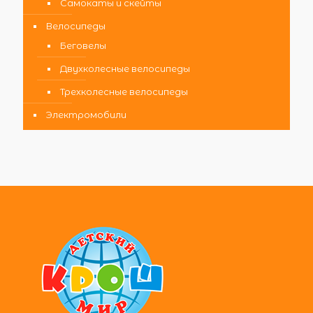
Самокаты и скейты
Велосипеды
Беговелы
Двухколесные велосипеды
Трехколесные велосипеды
Электромобили