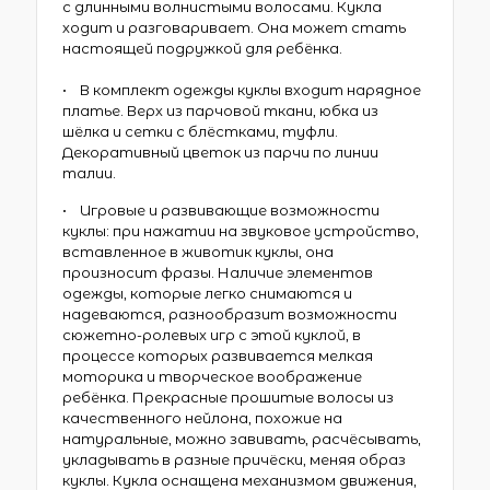
с длинными волнистыми волосами. Кукла
ходит и разговаривает. Она может стать
настоящей подружкой для ребёнка.
• В комплект одежды куклы входит нарядное
платье. Верх из парчовой ткани, юбка из
шёлка и сетки с блёстками, туфли.
Декоративный цветок из парчи по линии
талии.
• Игровые и развивающие возможности
куклы: при нажатии на звуковое устройство,
вставленное в животик куклы, она
произносит фразы. Наличие элементов
одежды, которые легко снимаются и
надеваются, разнообразит возможности
сюжетно-ролевых игр с этой куклой, в
процессе которых развивается мелкая
моторика и творческое воображение
ребёнка. Прекрасные прошитые волосы из
качественного нейлона, похожие на
натуральные, можно завивать, расчёсывать,
укладывать в разные причёски, меняя образ
куклы. Кукла оснащена механизмом движения,