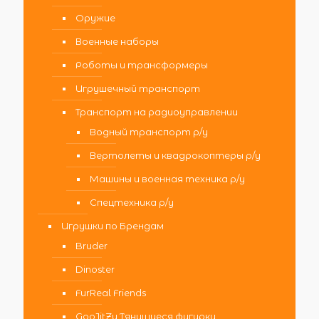
Оружие
Военные наборы
Роботы и трансформеры
Игрушечный транспорт
Транспорт на радиоуправлении
Водный транспорт р/у
Вертолеты и квадрокоптеры р/у
Машины и военная техника р/у
Спецтехника р/у
Игрушки по Брендам
Bruder
Dinoster
FurReal Friends
GooJitZu Тянущиеся фигурки