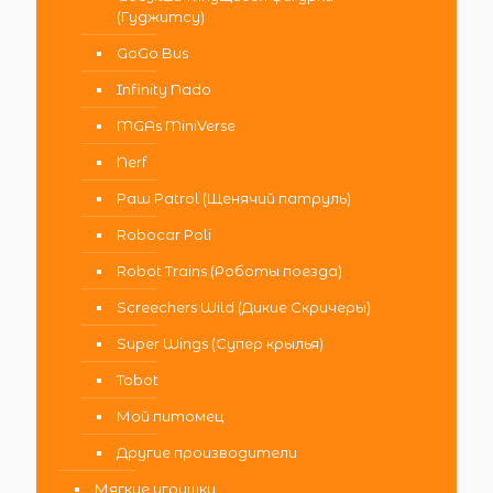
(Гуджитсу)
GoGo Bus
Infinity Nado
MGAs MiniVerse
Nerf
Paw Patrol (Щенячий патруль)
Robocar Poli
Robot Trains (Роботы поезда)
Screechers Wild (Дикие Скричеры)
Super Wings (Супер крылья)
Tobot
Мой питомец
Другие производители
Мягкие игрушки