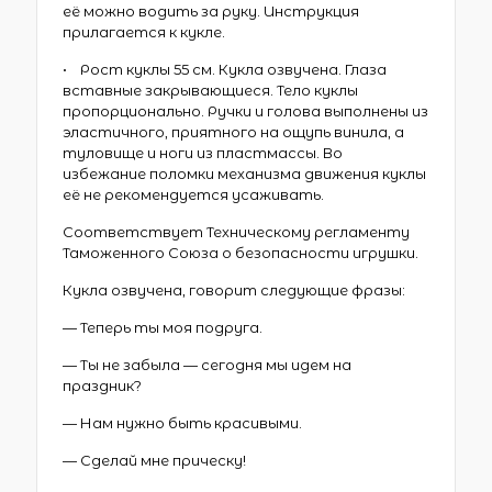
её можно водить за руку. Инструкция
прилагается к кукле.
• Рост куклы 55 см. Кукла озвучена. Глаза
вставные закрывающиеся. Тело куклы
пропорционально. Ручки и голова выполнены из
эластичного, приятного на ощупь винила, а
туловище и ноги из пластмассы. Во
избежание поломки механизма движения куклы
её не рекомендуется усаживать.
Соответствует Техническому регламенту
Таможенного Союза о безопасности игрушки.
Кукла озвучена, говорит следующие фразы:
— Теперь ты моя подруга.
— Ты не забыла — сегодня мы идем на
праздник?
— Нам нужно быть красивыми.
— Сделай мне прическу!