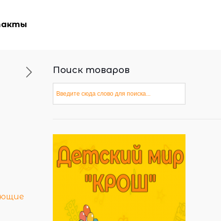
такты
Поиск товаров
ающие