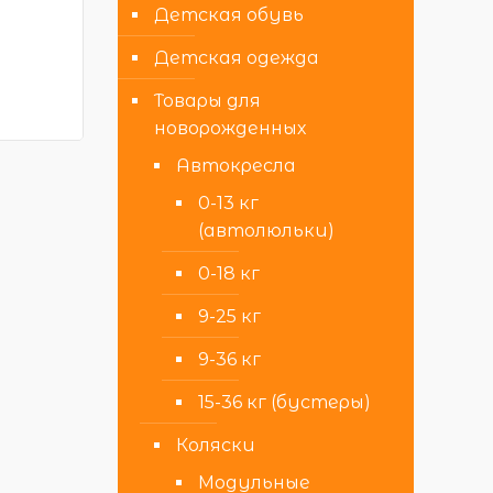
Детская обувь
Детская одежда
Товары для
новорожденных
Автокресла
0-13 кг
(автолюльки)
0-18 кг
9-25 кг
9-36 кг
15-36 кг (бустеры)
Коляски
Модульные