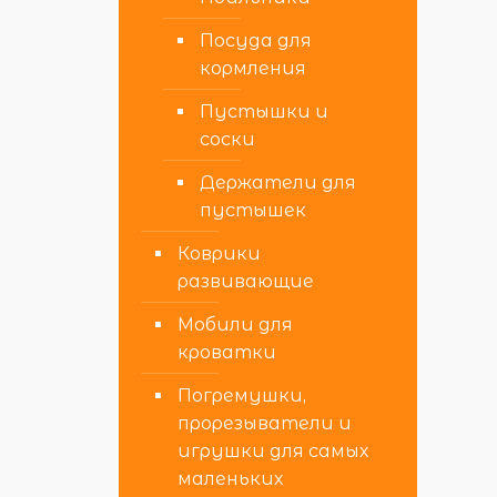
Посуда для
кормления
Пустышки и
соски
Держатели для
пустышек
Коврики
развивающие
Мобили для
кроватки
Погремушки,
прорезыватели и
игрушки для самых
маленьких