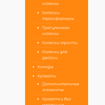
коляски
Коляски-
трансформеры
Прогулочные
коляски
Коляски-трости
Коляски для
двойни
Комоды
Кровати
Дополнительные
элементы
Кроватки без
маятника