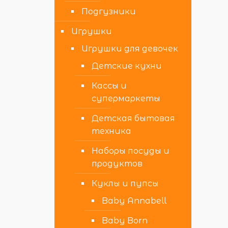
Подгузники
Игрушки
Игрушки для девочек
Детские кухни
Кассы и
супермаркеты
Детская бытовая
техника
Наборы посуды и
продуктов
Куклы и пупсы
Baby Annabell
Baby Born