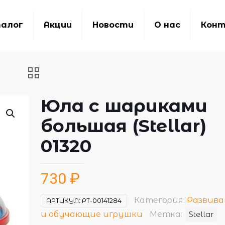
алог
Акции
Новости
О нас
Кон
Юла с шариками
большая (Stellar)
01320
730
₽
Категория:
Развив
АРТИКУЛ:
РТ-00141284
и обучающие игрушки
Метка:
Stellar