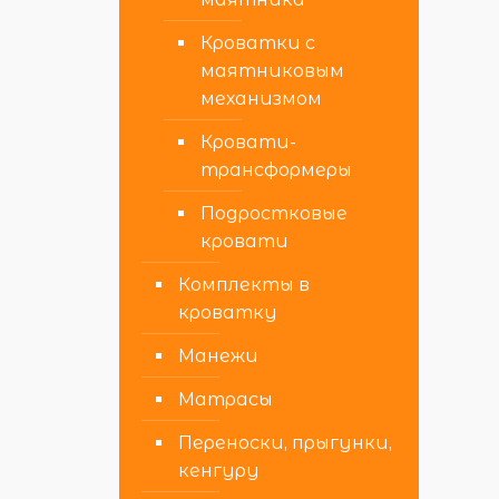
Кроватки с
маятниковым
механизмом
Кровати-
трансформеры
Подростковые
кровати
Комплекты в
кроватку
Манежи
Матрасы
Переноски, прыгунки,
кенгуру