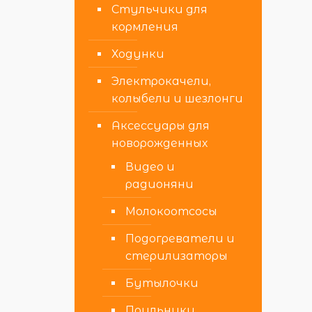
Стульчики для
кормления
Ходунки
Электрокачели,
колыбели и шезлонги
Аксессуары для
новорожденных
Видео и
радионяни
Молокоотсосы
Подогреватели и
стерилизаторы
Бутылочки
Поильники