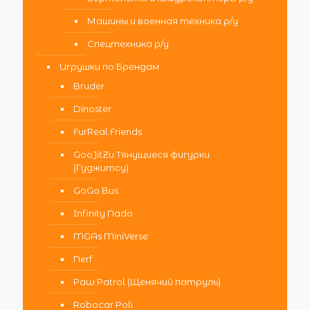
Машины и военная техника р/у
Спецтехника р/у
Игрушки по Брендам
Bruder
Dinoster
FurReal Friends
GooJitZu Тянущиеся фигурки
(Гуджитсу)
GoGo Bus
Infinity Nado
MGAs MiniVerse
Nerf
Paw Patrol (Щенячий патруль)
Robocar Poli