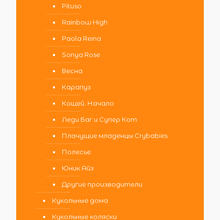
Pituso
Rainbow High
Paola Reina
Sonya Rose
Весна
Карапуз
Кощей. Начало
Леди Баг и Супер Кот
Плачущие младенцы Crybabies
Полесье
Юник Айз
Другие производители
Кукольные дома
Кукольные коляски