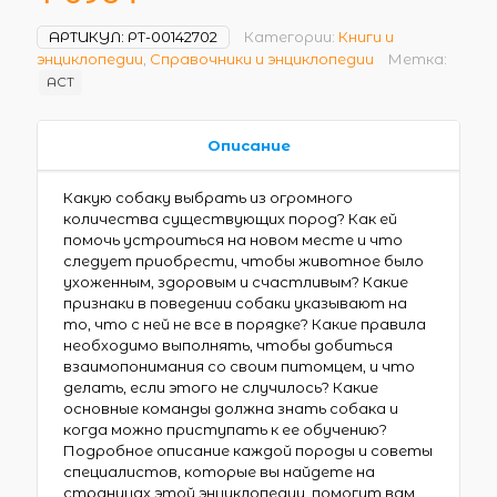
АРТИКУЛ:
РТ-00142702
Категории:
Книги и
энциклопедии
,
Справочники и энциклопедии
Метка:
АСТ
Описание
Какую собаку выбрать из огромного
количества существующих пород? Как ей
помочь устроиться на новом месте и что
следует приобрести, чтобы животное было
ухоженным, здоровым и счастливым? Какие
признаки в поведении собаки указывают на
то, что с ней не все в порядке? Какие правила
необходимо выполнять, чтобы добиться
взаимопонимания со своим питомцем, и что
делать, если этого не случилось? Какие
основные команды должна знать собака и
когда можно приступать к ее обучению?
Подробное описание каждой породы и советы
специалистов, которые вы найдете на
страницах этой энциклопедии, помогут вам