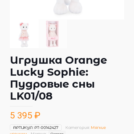
Игрушка Orange
Lucky Sophie:
Пудровые сны
LK01/08
5 395
₽
АРТИКУЛ:
РТ-00142427
Категория:
Мягкие
игрушки
Метка:
Orange