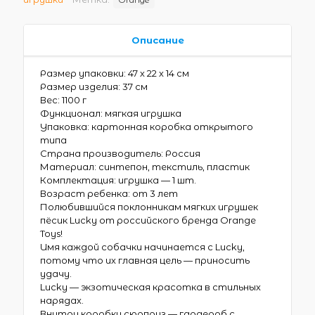
Описание
Размер упаковки: 47 х 22 х 14 см
Размер изделия: 37 см
Вес: 1100 г
Функционал: мягкая игрушка
Упаковка: картонная коробка открытого
типа
Страна производитель: Россия
Материал: синтепон, текстиль, пластик
Комплектация: игрушка — 1 шт.
Возраст ребенка: от 3 лет
Полюбившийся поклонникам мягких игрушек
пёсик Lucky от российского бренда Orange
Toys!
Имя каждой собачки начинается с Lucky,
потому что их главная цель — приносить
удачу.
Lucky — экзотическая красотка в стильных
нарядах.
Внутри коробки сюрприз — гардероб с