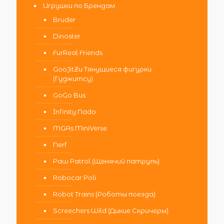
Игрушки по Брендам
Bruder
Dinoster
FurReal Friends
GooJitZu Тянущиеся фигурки
(Гуджитсу)
GoGo Bus
Infinity Nado
MGAs MiniVerse
Nerf
Paw Patrol (Щенячий патруль)
Robocar Poli
Robot Trains (Роботы поезда)
Screechers Wild (Дикие Скричеры)