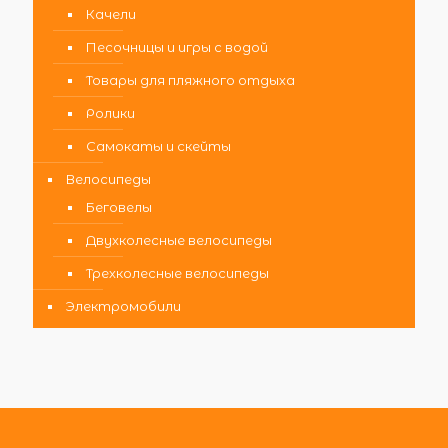
Качели
Песочницы и игры с водой
Товары для пляжного отдыха
Ролики
Самокаты и скейты
Велосипеды
Беговелы
Двухколесные велосипеды
Трехколесные велосипеды
Электромобили