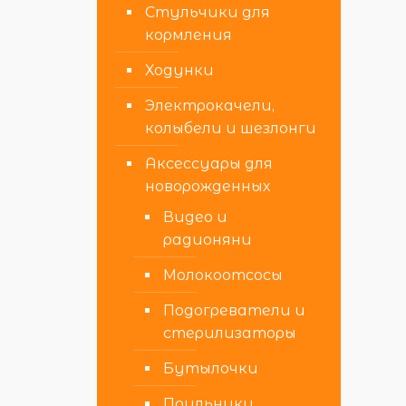
Стульчики для
кормления
Ходунки
Электрокачели,
колыбели и шезлонги
Аксессуары для
новорожденных
Видео и
радионяни
Молокоотсосы
Подогреватели и
стерилизаторы
Бутылочки
Поильники