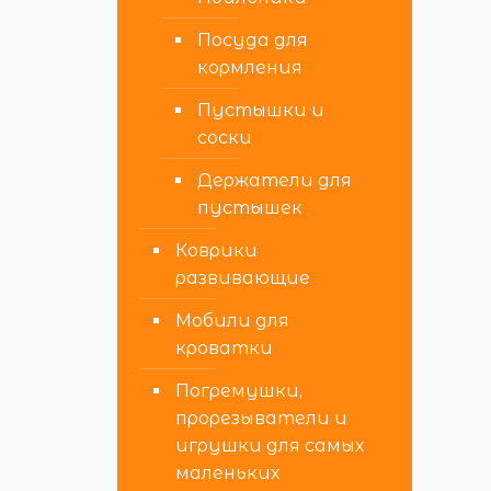
Посуда для
кормления
Пустышки и
соски
Держатели для
пустышек
Коврики
развивающие
Мобили для
кроватки
Погремушки,
прорезыватели и
игрушки для самых
маленьких