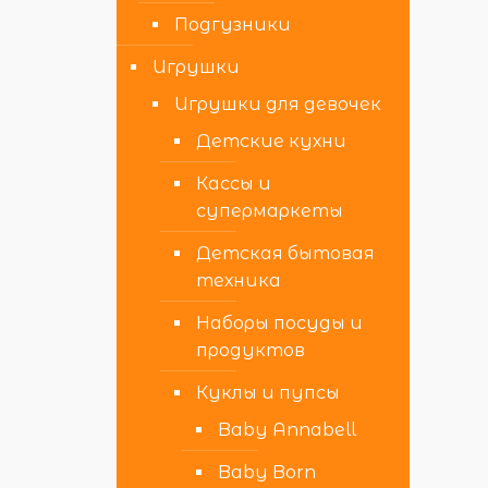
Подгузники
Игрушки
Игрушки для девочек
Детские кухни
Кассы и
супермаркеты
Детская бытовая
техника
Наборы посуды и
продуктов
Куклы и пупсы
Baby Annabell
Baby Born