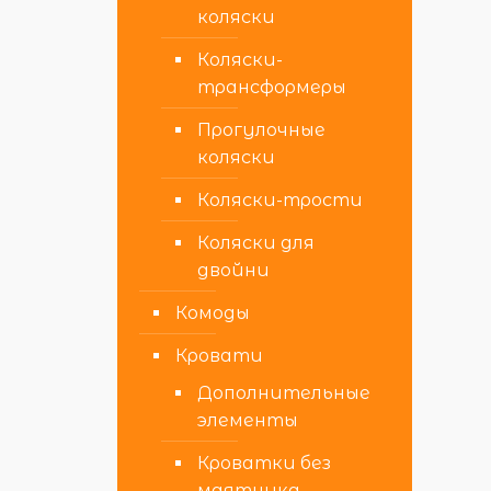
коляски
Коляски-
трансформеры
Прогулочные
коляски
Коляски-трости
Коляски для
двойни
Комоды
Кровати
Дополнительные
элементы
Кроватки без
маятника