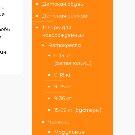
Детская обувь
 и
ие
Детская одежда
Товары для
тобы
новорожденных
о
Автокресла
ия.
0-13 кг
(автолюльки)
0-18 кг
9-25 кг
9-36 кг
15-36 кг (бустеры)
Коляски
Модульные