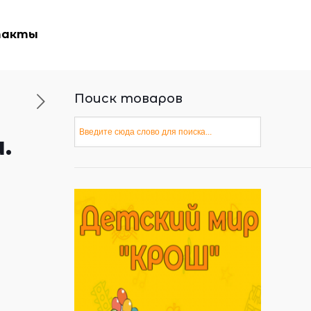
такты
Поиск товаров
.
)