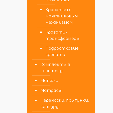
Кроватки с
маятниковым
механизмом
Кровати-
трансформеры
Подростковые
кровати
Комплекты в
кроватку
Манежи
Матрасы
Переноски, прыгунки,
кенгуру