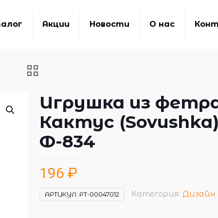
алог
Акции
Новости
О нас
Кон
Игрушка из фетра
Кактус (Sovushka
Ф-834
196
₽
Категория:
Дизайн
АРТИКУЛ:
РТ-00047012